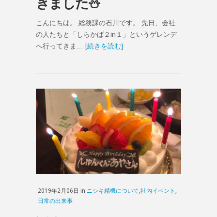
きました⛄
こんにちは。 総務課の石川です。 先日、会社
の人たちと「しらかば２in１」というゲレンデ
へ行ってきま…
[続きを読む]
2019年2月06日 in
ニシキ精機について
,
社内イベント
,
日常の出来事