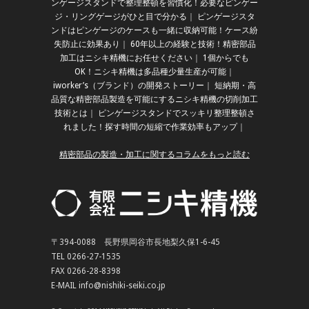
ンゲージスタンドで整理整頓を習慣化！必要なピンゲー
ジ・リングゲージがひと目で分かる
｜
ピンゲージスタ
ンドはピンゲージのケースも一緒に収納可能！ケース紛
失防止に効果あり
｜
60年以上の経験と技術！精密部品
加工はニシキ精機にお任せください
｜
1個からでも
OK！ニシキ精機は多品種少量生産が可能
｜
iworker’s（ブランド）の開発ストーリー
｜
短納期・高
品質な精密部品製造を可能にするニシキ精機の切削加工
技術とは
｜
ピンゲージスタンドでスッキリ整理整頓さ
れました！探す時間の短縮で作業効率もアップ
｜
精密部品の製造・加工に関するコラムをもっと読む
〒394-0088 長野県岡谷市長地梨久保1-6-45
TEL 0266-27-1535
FAX 0266-28-8398
E-MAIL info@nishiki-seiki.co.jp