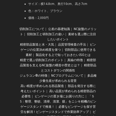
サイズ：横14.8cm、奥行10cm、高さ7cm
色：ホワイト、ブラウン
価格：2,000円
切削加工について
｜
公差の基礎知識
｜
NC旋盤のメリッ
ト
｜
切削加工と研削加工の違い
｜
素材を選ぶ際に注目
したいポイント
精密部品製造と水・大気
｜
品質管理検査の手法
｜
ピン
ゲージの位置決め精度を保つ
｜
切削部品に使用できる
素材
｜
製品化する上で知っておきたいISOとは
精度で選ぶ切削加工のポイント
｜
真鍮の特徴
｜
精密部
品製造を支えるNC旋盤の構造や歴史とは？
｜
精密部品
とコストダウンの関係性
ジュラコン®の特徴
｜
NCプログラムについて
｜
多品種
少量生産が求められる背景
高い精度が求められる部品製造
｜
部品を発注する際に
考えたいポイント
｜
高い品質が求められる精密部品の
必要性
｜
ピンゲージの置き場にお困りの方に
｜
「５
S：整理、整頓、清掃、清潔、躾」をニシキ精機のピン
ゲージスタンドで推進！
｜
必要なピンゲージを探す苦
労を解消！ピンゲージスタンドで作業効率アップ
｜
ピ