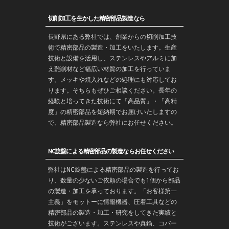
切削加工を生かした精密部品製造なら
長野
県にある弊社では、創業からの
切削加工
技
術で
精密部品
の製造・
加工
をいたします。生産
技術と設備を活用し、ステンレスやアルミに加
え難削材など幅広い材質の加工を行っていま
す。メッキや焼入れなどの処理にも対応してお
ります。そちらもぜひご相談ください。長年の
経験と培ってきた技術にて「高品質」・「高精
度」の精密部品を
短納期
でお届けいたしますの
で、精密部品製造なら弊社にお任せください。
NC旋盤による精密部品の製造ならお任せください
弊社はNC旋盤による精密部品の製造を行ってお
り、数量の少ないご依頼の場合でも1個から部品
の製造・加工を承っております。「お客様第一
主義」をモットーに情報機器、圧着工具などの
精密部品の製造・
加工
・
研究
をしてきた実績と
技術がございます。
ステンレス
や
真鍮
、コバー