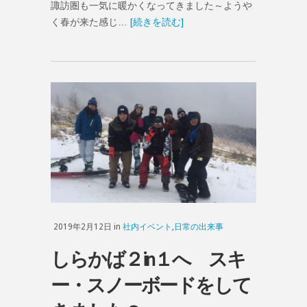
諏訪圏も一気に暖かくなってきました～ようや
く春が来た感じ…
[続きを読む]
2019年2月12日 in
社内イベント
,
日常の出来事
しらかば２in１へ スキ
ー・スノーボードをして