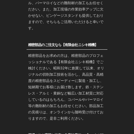
ル、パーマロイなどの難削材の加工もお任せく
ださい。また、加工現場の作業効率アップに欠
かせない、ピンゲージスタンドも提供しており
ますので、そちらもご活用いただけると幸いで
す。
精密部品のご注文なら【有限会社ニシキ精機】
精密部品をお求めの方は、精密部品のプロフェ
ッショナルである【有限会社ニシキ精機】でご
検討ください。昭和32年に創業して以来、オリ
ジナルの切削加工技術を活かし、高品質・高精
度の精密部品をスピーディーに製造・加工し、
短納期でお客様にお届け致します。鉄・ステン
レス・アルミ・黄銅など幅広い加工材質に対応
しているのはもちろん、コバールやパーマロイ
等の難削材の加工もお任せください。部品加工
の見積りは、オンラインから随時受け付けてお
りますので、是非ご利用ください。