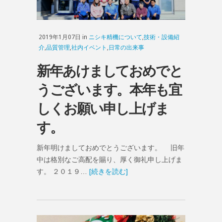
2019年1月07日 in
ニシキ精機について
,
技術・設備紹
介
,
品質管理
,
社内イベント
,
日常の出来事
新年あけましておめでと
うございます。本年も宜
しくお願い申し上げま
す。
新年明けましておめでとうございます。 旧年
中は格別なご高配を賜り、厚く御礼申し上げま
す。 ２０１９…
[続きを読む]