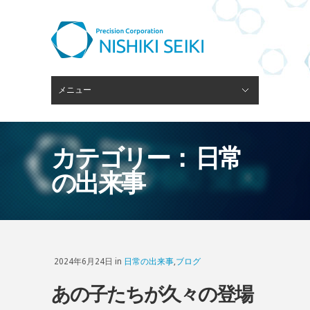
メニュー
閉じる
ピンゲージスタンド
会社概要
経営理念
技術・設備
ブログ
採用情報
お問い合わせ
カテゴリー： 日常
の出来事
2024年6月24日 in
日常の出来事
,
ブログ
あの子たちが久々の登場