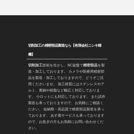
切削加工の精密部品製造なら【有限会社ニシキ精
機】
切削加工
技術を生かし、
NC旋盤
で
精密部品
を
製
造
・加工しております。 カメラや医療用精密部
品を製造・加工しておりますので、どうぞご活
用くださいませ。 加工材質にはステンレスやア
ルミ、黄銅や樹脂など幅広く対応しておりま
す。 小ロットにも対応しております。 また
試作
製造
も承っておりますので、お気軽にご相談く
ださい。 短納期・高品質で
精密部品
製造を承っ
ております。 あす着サービスも承っております
ので、お急ぎの方もお気軽にお問い合わせくだ
さい。