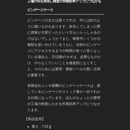
工場の5Sを実現し検査の作業効率アップにつながる
ピンゲージケース
ピンゲージの太さは様々ですが、中には針のよ
うに細いものもあります。紛失してしまった際
に捜索が大変だったという方もいらっしゃるの
ではないでしょうか？また、検査中いくつかの
種類を使い分けているうちに、目的のピンゲー
ジにアクセスするまでの時間が徐々に長くなっ
ている場合も…5S活動のカギは、必要なものだ
け、やらなくていいことを徹底的になくすこ
と。そのためには整理・整頓ツールの賢い活用
が重要です。
有限会社ニシキ精機のピンゲージケースは、探
しているピンゲージやストック量が一目でわか
る仕様になっています。ほんのちょっとの整理
が工場の検査にかかる作業効率アップにつなが
ります。
【商品使用】
重さ：150 g