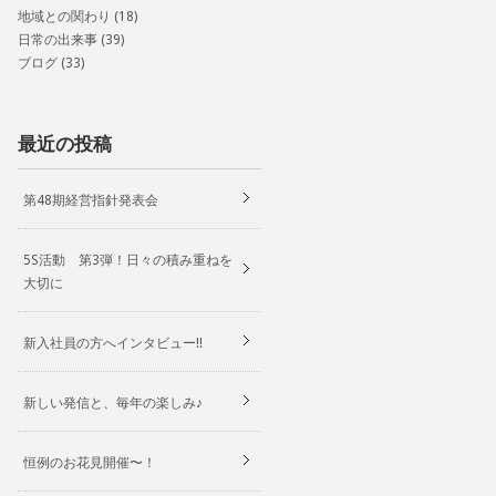
地域との関わり
(18)
日常の出来事
(39)
ブログ
(33)
最近の投稿
第48期経営指針発表会
5S活動 第3弾！日々の積み重ねを
大切に
新入社員の方へインタビュー!!
新しい発信と、毎年の楽しみ♪
恒例のお花見開催〜！