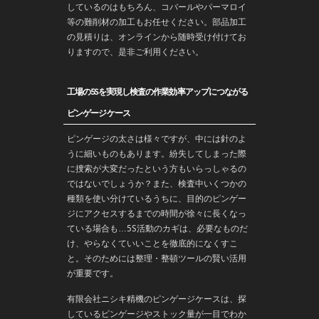
しているのはもちろん、コバールやパーマロイ
等の難削材の加工もお任せください。部品加工
の見積りは、オンラインから随時受け付けてお
りますので、是非ご利用ください。
工場の5Sを実現し検査の作業効率アップにつながる
ピンゲージケース
ピンゲージの太さは様々ですが、中には針のよ
うに細いものもあります。紛失してしまった際
に捜索が大変だったという方もいらっしゃるの
ではないでしょうか？また、検査中いくつかの
種類を使い分けているうちに、目的のピンゲー
ジにアクセスするまでの時間が徐々に長くなっ
ている場合も…5S活動のカギは、必要なものだ
け、やらなくていいことを徹底的になくすこ
と。そのためには整理・整頓ツールの賢い活用
が重要です。
有限会社ニシキ精機のピンゲージケースは、探
しているピンゲージやストック量が一目でわか