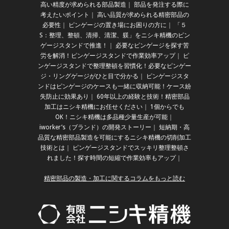
高い精度が求められる部品製造
｜
部品を発注する際に
考えたいポイント
｜
高い品質が求められる精密部品の
必要性
｜
ピンゲージの置き場にお困りの方に
｜
「５
S：整理、整頓、清掃、清潔、躾」をニシキ精機のピン
ゲージスタンドで推進！
｜
必要なピンゲージを探す苦
労を解消！ピンゲージスタンドで作業効率アップ
｜
ピ
ンゲージスタンドで整理整頓を習慣化！必要なピンゲー
ジ・リングゲージがひと目で分かる
｜
ピンゲージスタ
ンドはピンゲージのケースも一緒に収納可能！ケース紛
失防止に効果あり
｜
60年以上の経験と技術！精密部品
加工はニシキ精機にお任せください
｜
1個からでも
OK！ニシキ精機は多品種少量生産が可能
｜
iworker’s（ブランド）の開発ストーリー
｜
短納期・高
品質な精密部品製造を可能にするニシキ精機の切削加工
技術とは
｜
ピンゲージスタンドでスッキリ整理整頓さ
れました！探す時間の短縮で作業効率もアップ
｜
精密部品の製造・加工に関するコラムをもっと読む