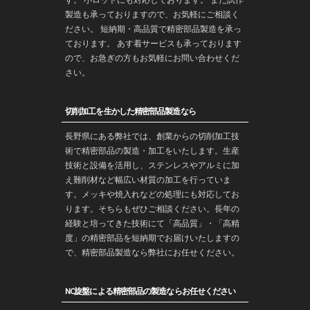
す。 小ロットにも対応しております。 また
試作
製造
も承っておりますので、お気軽にご相談く
ださい。 短納期・高品質で
精密部品
製造を承っ
ております。 あす着サービスも承っております
ので、お急ぎの方もお気軽にお問い合わせくだ
さい。
切削加工を生かした精密部品製造なら
長野
県にある弊社では、創業からの
切削加工
技
術で
精密部品
の製造・
加工
をいたします。生産
技術と設備を活用し、ステンレスやアルミに加
え難削材など幅広い材質の加工を行っていま
す。メッキや焼入れなどの処理にも対応してお
ります。そちらもぜひご相談ください。長年の
経験と培ってきた技術にて「高品質」・「高精
度」の精密部品を
短納期
でお届けいたしますの
で、精密部品製造なら弊社にお任せください。
NC旋盤による精密部品の製造ならお任せください