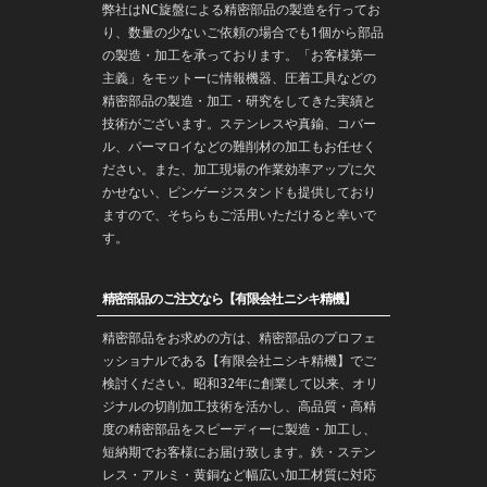
弊社はNC旋盤による精密部品の製造を行ってお
り、数量の少ないご依頼の場合でも1個から部品
の製造・加工を承っております。「お客様第一
主義」をモットーに情報機器、圧着工具などの
精密部品の製造・
加工
・
研究
をしてきた実績と
技術がございます。
ステンレス
や
真鍮
、コバー
ル、パーマロイなどの難削材の加工もお任せく
ださい。また、加工現場の作業効率アップに欠
かせない、ピンゲージスタンドも提供しており
ますので、そちらもご活用いただけると幸いで
す。
精密部品のご注文なら【有限会社ニシキ精機】
精密部品をお求めの方は、精密部品のプロフェ
ッショナルである【有限会社ニシキ精機】でご
検討ください。昭和32年に創業して以来、オリ
ジナルの切削加工技術を活かし、高品質・高精
度の精密部品をスピーディーに製造・加工し、
短納期でお客様にお届け致します。鉄・ステン
レス・アルミ・黄銅など幅広い加工材質に対応