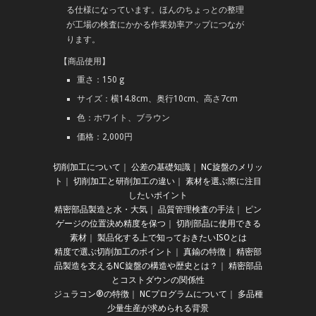
る仕様になっています。ほんのちょっとの整理
が工場の検査にかかる作業効率アップにつなが
ります。
【商品使用】
重さ：150 g
サイズ：横14.8cm、奥行10cm、高さ7cm
色：ホワイト、ブラウン
価格：2,000円
切削加工について
｜
公差の基礎知識
｜
NC旋盤のメリッ
ト
｜
切削加工と研削加工の違い
｜
素材を選ぶ際に注目
したいポイント
精密部品製造と水・大気
｜
品質管理検査の手法
｜
ピン
ゲージの位置決め精度を保つ
｜
切削部品に使用できる
素材
｜
製品化する上で知っておきたいISOとは
精度で選ぶ切削加工のポイント
｜
真鍮の特徴
｜
精密部
品製造を支えるNC旋盤の構造や歴史とは？
｜
精密部品
とコストダウンの関係性
ジュラコン®の特徴
｜
NCプログラムについて
｜
多品種
少量生産が求められる背景