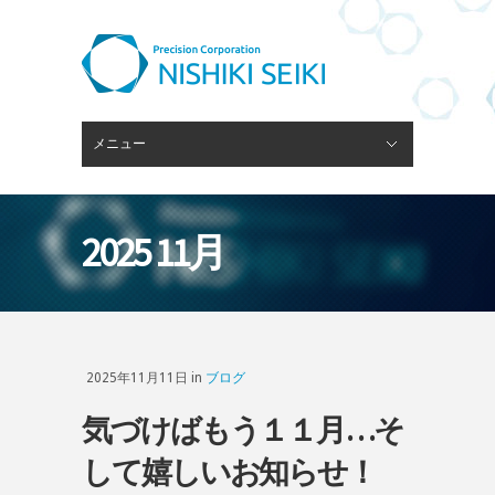
メニュー
閉じる
ピンゲージスタンド
会社概要
経営理念
技術・設備
ブログ
採用情報
お問い合わせ
2025 11月
2025年11月11日 in
ブログ
気づけばもう１１月…そ
して嬉しいお知らせ！