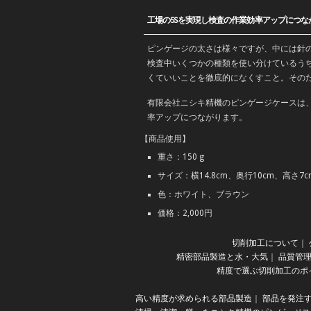
工場の5Sを実現し検査の作業効率アップにつな
ピンゲージの太さは様々ですが、中には針
検査中いくつかの種類を使い分けているう
くていいことを徹底的になくすこと。その
有限会社ニシキ精機のピンゲージケースは
率アップにつながります。
【商品使用】
重さ：150 g
サイズ：横14.8cm、奥行10cm、高さ7c
色：ホワイト、ブラウン
価格：2,000円
切削加工について
｜
精密部品製造と水・大気
｜
品質管
精度で選ぶ切削加工のポ
高い精度が求められる部品製造
｜
部品を発注