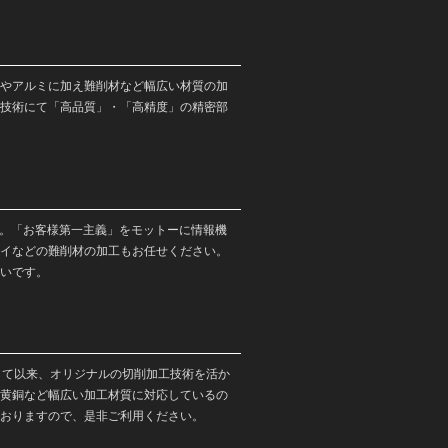
やアルミに加え難削材など幅広い材質の加
技術にて「高品質」・「高精度」の精密部
す。「お客様第一主義」をモットーに情報機
イなどの難削材の加工もお任せください。
いです。
して以来、オリジナルの切削加工技術を活か
黄銅など幅広い加工材質に対応しているの
おりますので、是非ご利用ください。