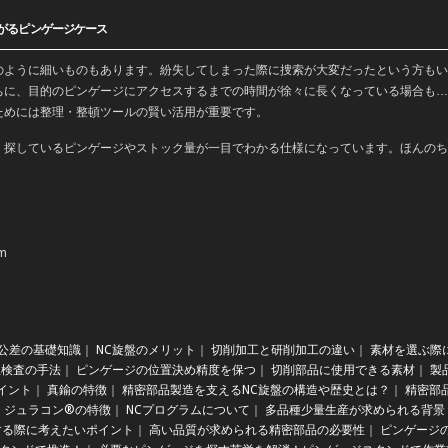
がるピンゲージケース
のように細いものもあります。紛失してしまった際に捜索が大変だったという方もい
ちに、目的のピンゲージにアクセスするまでの時間が徐々に長くなっている場合も…
ためには整理・整頓ツールの賢い活用が重要です。
、探しているピンゲージやストック量が一目でわかる仕様になっています。ほんのち
m
公差の基礎知識
｜
NC旋盤のメリット
｜
切削加工と研削加工の違い
｜
素材を選ぶ際
理検査の手法
｜
ピンゲージの位置決め精度を保つ
｜
切削部品に使用できる素材
｜
製
イント
｜
真鍮の特徴
｜
精密部品製造を支えるNC旋盤の構造や歴史とは？
｜
精密部
ジュラコン®の特徴
｜
NCプログラムについて
｜
多品種少量生産が求められる背景
する際に考えたいポイント
｜
高い品質が求められる精密部品の必要性
｜
ピンゲージ