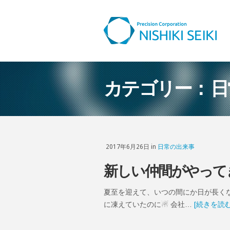
カテゴリー： 
2017年6月26日 in
日常の出来事
新しい仲間がやって
夏至を迎えて、いつの間にか日が長く
に凍えていたのに☃ 会社…
[続きを読む