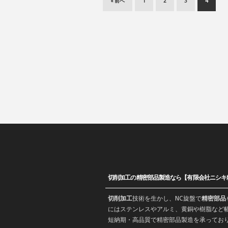
« 前へ
1
2
3
4
切削加工の精密部品製造なら【有限会社ニシキ
切削加工
技術を生かし、
NC旋盤
で
精密部品
にはステンレスやアルミ、黄銅や樹脂など幅
短納期・高品質で
精密部品
製造を承ってお