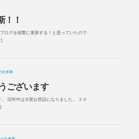
新！！
はブログを頻繁に更新する！と思っていたので
]
の出来事
うございます
。 旧年中は大変お世話になりました。 ２０
]
常の出来事