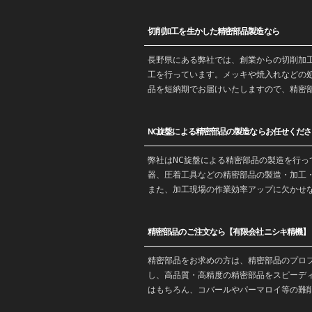
切削加工を生かした精密部品製造なら
長野
県にある弊社では、創業からの
切削加
工を行っています。メッキや焼入れなどの
品を
短納期
でお届けいたしますので、精密
NC旋盤による精密部品の製造ならお任せくださ
弊社はNC旋盤による精密部品の製造を行
器、圧着工具などの精密部品の製造・
加工
また、加工現場の作業効率アップに欠かせ
精密部品のご注文なら【有限会社ニシキ精機】
精密部品をお求めの方は、精密部品のプロ
し、高品質・高精度の精密部品をスピーデ
はもちろん、コバールやパーマロイ等の難