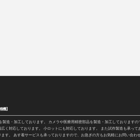
精機】
を
製造
・加工しております。 カメラや医療用精密部品を製造・加工しておりますの
広く対応しております。 小ロットにも対応しております。 また
試作製造
も承って
ります。 あす着サービスも承っておりますので、お急ぎの方もお気軽にお問い合わ