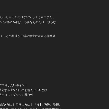
らっしゃるのではないでしょうか？また、
5S活動のカギは、必要なものだけ、やらな
ょっとの整理が工場の検査にかかる作業効
に注目したいポイント
品化する上で知っておきたいISOとは
品とコストダウンの関係性
の置き場にお困りの方に
｜
「５S：整理、整頓、