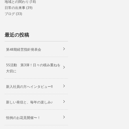
地域との関わり
(18)
日常の出来事
(39)
ブログ
(33)
最近の投稿
第48期経営指針発表会
5S活動 第3弾！日々の積み重ねを
大切に
新入社員の方へインタビュー!!
新しい発信と、毎年の楽しみ♪
恒例のお花見開催〜！