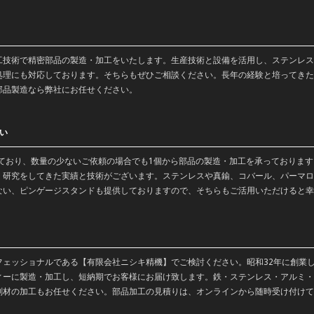
工
技術で
精密部品
の製造・
加工
をいたします。生産技術と設備を活用し、ステンレス
処理にも対応しております。そちらもぜひご相談ください。長年の経験と培ってきた
部品製造なら弊社にお任せください。
い
っており、数量の少ないご依頼の場合でも1個から部品の製造・加工を承っておりま
・
研究
をしてきた実績と技術がございます。
ステンレス
や
真鍮
、コバール、パーマロ
ない、ピンゲージスタンドも提供しておりますので、そちらもご活用いただけると幸
フェッショナルである【有限会社ニシキ精機】でご検討ください。昭和32年に創業
ィーに製造・加工し、短納期でお客様にお届け致します。鉄・ステンレス・アルミ・
削材の加工もお任せください。部品加工の見積りは、オンラインから随時受け付けて