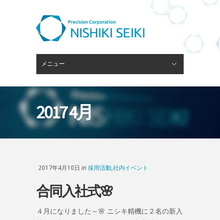
メニュー
閉じる
ピンゲージスタンド
会社概要
経営理念
技術・設備
ブログ
採用情報
お問い合わせ
2017 4月
2017年4月10日 in
採用活動
,
社内イベント
合同入社式🌸
４月になりました～🌸 ニシキ精機に２名の新入