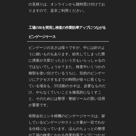
の見積りは、オンラインから随時受け付けてお
りますので、是非ご利用ください。
工場の5Sを実現し検査の作業効率アップにつながる
ピンゲージケース
ピンゲージの太さは様々ですが、中には針のよ
うに細いものもあります。紛失してしまった際
に捜索が大変だったという方もいらっしゃるの
ではないでしょうか？また、検査中いくつかの
種類を使い分けているうちに、目的のピンゲー
ジにアクセスするまでの時間が徐々に長くなっ
ている場合も…5S活動のカギは、必要なものだ
け、やらなくていいことを徹底的になくすこ
と。そのためには整理・整頓ツールの賢い活用
が重要です。
有限会社ニシキ精機のピンゲージケースは、探
しているピンゲージやストック量が一目でわか
る仕様になっています。ほんのちょっとの整理
が工場の検査にかかる作業効率アップにつなが