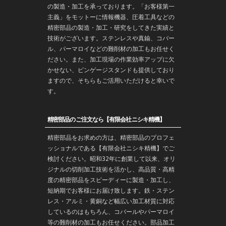
の製造・加工を承っております。「お客様第一
主義」をモットーに情報機器、圧着工具などの
精密部品の製造・
加工
・
研究
をしてきた実績と
技術がございます。
ステンレス
や
真鍮
、コバー
ル、パーマロイなどの難削材の加工もお任せく
ださい。また、加工現場の作業効率アップに欠
かせない、ピンゲージスタンドも提供しており
ますので、そちらもご活用いただけると幸いで
す。
精密部品のご注文なら【有限会社ニシキ精機】
精密部品をお求めの方は、精密部品のプロフェ
ッショナルである【有限会社ニシキ精機】でご
検討ください。昭和32年に創業して以来、オリ
ジナルの切削加工技術を活かし、高品質・高精
度の精密部品をスピーディーに製造・加工し、
短納期でお客様にお届け致します。鉄・ステン
レス・アルミ・黄銅など幅広い加工材質に対応
しているのはもちろん、コバールやパーマロイ
等の難削材の加工もお任せください。部品加工