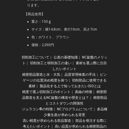
ります。
【商品使用】
重さ：150 g
サイズ：横14.8cm、奥行10cm、高さ7cm
色：ホワイト、ブラウン
価格：2,000円
切削加工について
｜
公差の基礎知識
｜
NC旋盤のメリッ
ト
｜
切削加工と研削加工の違い
｜
素材を選ぶ際に注目
したいポイント
精密部品製造と水・大気
｜
品質管理検査の手法
｜
ピン
ゲージの位置決め精度を保つ
｜
切削部品に使用できる
素材
｜
製品化する上で知っておきたいISOとは
精度で選ぶ切削加工のポイント
｜
真鍮の特徴
｜
精密部
品製造を支えるNC旋盤の構造や歴史とは？
｜
精密部品
とコストダウンの関係性
ジュラコン®の特徴
｜
NCプログラムについて
｜
多品種
少量生産が求められる背景
高い精度が求められる部品製造
｜
部品を発注する際に
考えたいポイント
｜
高い品質が求められる精密部品の