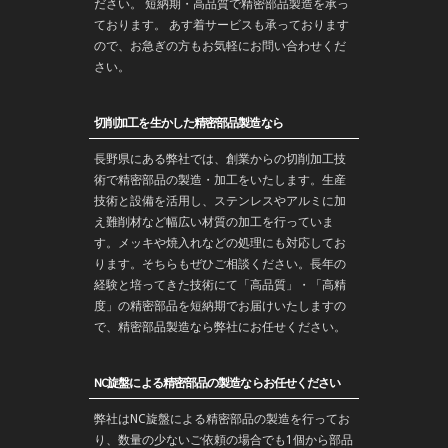
ださい。 短納期・高品質で
精密部品
製造を承っ
ております。 あす着サービスも承っております
ので、お急ぎの方もお気軽にお問い合わせくだ
さい。
切削加工を生かした精密部品製造なら
長野
県にある弊社では、創業からの
切削加工
技
術で
精密部品
の製造・
加工
をいたします。生産
技術と設備を活用し、ステンレスやアルミに加
え難削材など幅広い材質の加工を行っていま
す。メッキや焼入れなどの処理にも対応してお
ります。そちらもぜひご相談ください。長年の
経験と培ってきた技術にて「高品質」・「高精
度」の精密部品を
短納期
でお届けいたしますの
で、精密部品製造なら弊社にお任せください。
NC旋盤による精密部品の製造ならお任せください
弊社はNC旋盤による精密部品の製造を行ってお
り、数量の少ないご依頼の場合でも1個から部品