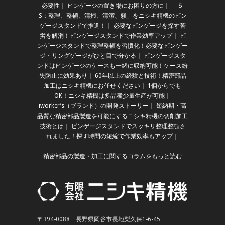
必要性
｜
ピンゲージの置き場にお困りの方に
｜
「５
S：整理、整頓、清掃、清潔、躾」をニシキ精機のピン
ゲージスタンドで推進！
｜
必要なピンゲージを探す苦
労を解消！ピンゲージスタンドで作業効率アップ
｜
ピ
ンゲージスタンドで整理整頓を習慣化！必要なピンゲー
ジ・リングゲージがひと目で分かる
｜
ピンゲージスタ
ンドはピンゲージのケースも一緒に収納可能！ケース紛
失防止に効果あり
｜
60年以上の経験と技術！精密部品
加工はニシキ精機にお任せください
｜
1個からでも
OK！ニシキ精機は多品種少量生産が可能
｜
iworker’s（ブランド）の開発ストーリー
｜
短納期・高
品質な精密部品製造を可能にするニシキ精機の切削加工
技術とは
｜
ピンゲージスタンドでスッキリ整理整頓さ
れました！探す時間の短縮で作業効率もアップ
｜
精密部品の製造・加工に関するコラムをもっと読む
〒394-0088 長野県岡谷市長地梨久保1-6-45