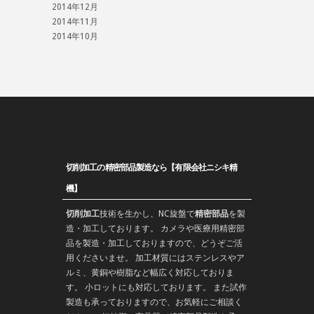
2014年12月
2014年11月
2014年10月
切削加工の精密部品製造なら【有限会社ニシキ精
機】
切削加工
技術を生かし、
NC旋盤
で
精密部品
を
製
造
・加工しております。 カメラや医療用精密部
品を製造・加工しておりますので、どうぞご活
用くださいませ。 加工材質にはステンレスやア
ルミ、黄銅や樹脂など幅広く対応しておりま
す。 小ロットにも対応しております。 また
試作
製造
も承っておりますので、お気軽にご相談く