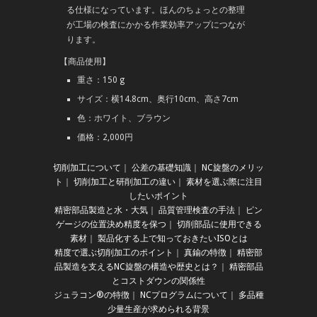
る仕様になっています。ほんのちょっとの整理
が工場の検査にかかる作業効率アップにつなが
ります。
【商品使用】
重さ：150 g
サイズ：横14.8cm、奥行10cm、高さ7cm
色：ホワイト、ブラウン
価格：2,000円
切削加工について
｜
公差の基礎知識
｜
NC旋盤のメリッ
ト
｜
切削加工と研削加工の違い
｜
素材を選ぶ際に注目
したいポイント
精密部品製造と水・大気
｜
品質管理検査の手法
｜
ピン
ゲージの位置決め精度を保つ
｜
切削部品に使用できる
素材
｜
製品化する上で知っておきたいISOとは
精度で選ぶ切削加工のポイント
｜
真鍮の特徴
｜
精密部
品製造を支えるNC旋盤の構造や歴史とは？
｜
精密部品
とコストダウンの関係性
ジュラコン®の特徴
｜
NCプログラムについて
｜
多品種
少量生産が求められる背景