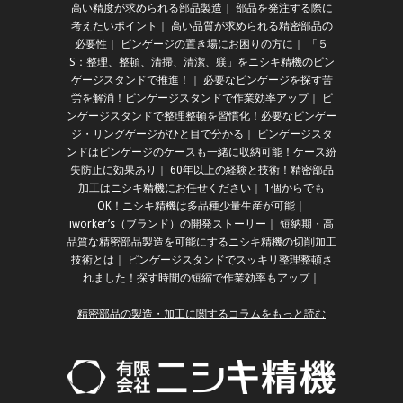
高い精度が求められる部品製造
｜
部品を発注する際に
考えたいポイント
｜
高い品質が求められる精密部品の
必要性
｜
ピンゲージの置き場にお困りの方に
｜
「５
S：整理、整頓、清掃、清潔、躾」をニシキ精機のピン
ゲージスタンドで推進！
｜
必要なピンゲージを探す苦
労を解消！ピンゲージスタンドで作業効率アップ
｜
ピ
ンゲージスタンドで整理整頓を習慣化！必要なピンゲー
ジ・リングゲージがひと目で分かる
｜
ピンゲージスタ
ンドはピンゲージのケースも一緒に収納可能！ケース紛
失防止に効果あり
｜
60年以上の経験と技術！精密部品
加工はニシキ精機にお任せください
｜
1個からでも
OK！ニシキ精機は多品種少量生産が可能
｜
iworker’s（ブランド）の開発ストーリー
｜
短納期・高
品質な精密部品製造を可能にするニシキ精機の切削加工
技術とは
｜
ピンゲージスタンドでスッキリ整理整頓さ
れました！探す時間の短縮で作業効率もアップ
｜
精密部品の製造・加工に関するコラムをもっと読む