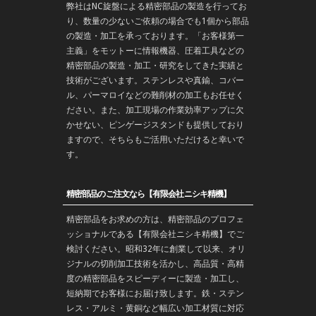
弊社はNC旋盤による精密部品の製造を行ってお
り、数量の少ないご依頼の場合でも1個から部品
の製造・加工を承っております。「お客様第一
主義」をモットーに情報機器、圧着工具などの
精密部品の製造・
加工
・
研究
をしてきた実績と
技術がございます。
ステンレス
や
真鍮
、コバー
ル、パーマロイなどの難削材の加工もお任せく
ださい。また、加工現場の作業効率アップに欠
かせない、ピンゲージスタンドも提供しており
ますので、そちらもご活用いただけると幸いで
す。
精密部品のご注文なら【有限会社ニシキ精機】
精密部品をお求めの方は、精密部品のプロフェ
ッショナルである【有限会社ニシキ精機】でご
検討ください。昭和32年に創業して以来、オリ
ジナルの切削加工技術を活かし、高品質・高精
度の精密部品をスピーディーに製造・加工し、
短納期でお客様にお届け致します。鉄・ステン
レス・アルミ・黄銅など幅広い加工材質に対応