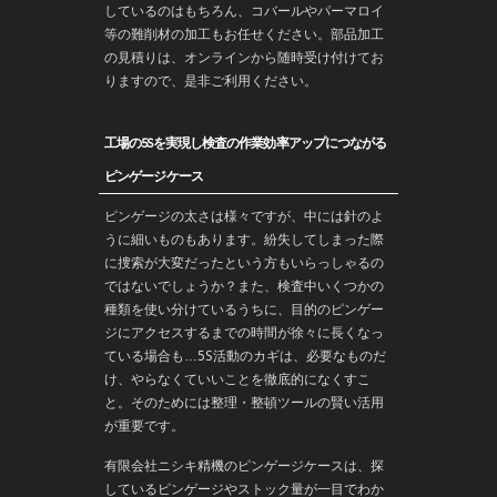
しているのはもちろん、コバールやパーマロイ
等の難削材の加工もお任せください。部品加工
の見積りは、オンラインから随時受け付けてお
りますので、是非ご利用ください。
工場の5Sを実現し検査の作業効率アップにつながる
ピンゲージケース
ピンゲージの太さは様々ですが、中には針のよ
うに細いものもあります。紛失してしまった際
に捜索が大変だったという方もいらっしゃるの
ではないでしょうか？また、検査中いくつかの
種類を使い分けているうちに、目的のピンゲー
ジにアクセスするまでの時間が徐々に長くなっ
ている場合も…5S活動のカギは、必要なものだ
け、やらなくていいことを徹底的になくすこ
と。そのためには整理・整頓ツールの賢い活用
が重要です。
有限会社ニシキ精機のピンゲージケースは、探
しているピンゲージやストック量が一目でわか