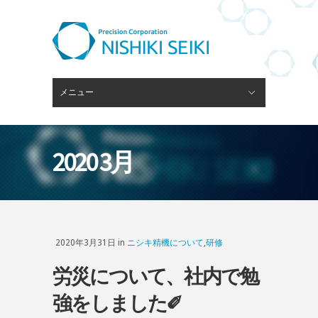
メニュー
閉じる
ピンゲージスタンド
会社概要
経営理念
技術・設備
ブログ
採用情報
お問い合わせ
2020 3月
2020年3月31日 in
ニシキ精機について
,
研修
労災について、社内で勉
強をしました✐