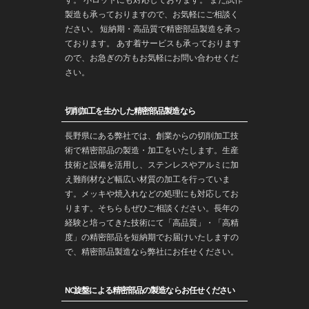
す。 小ロットにも対応しております。 また
試作
製造
も承っておりますので、お気軽にご相談く
ださい。 短納期・高品質で
精密部品
製造を承っ
ております。 あす着サービスも承っております
ので、お急ぎの方もお気軽にお問い合わせくだ
さい。
切削加工を生かした精密部品製造なら
長野
県にある弊社では、創業からの
切削加工
技
術で
精密部品
の製造・
加工
をいたします。生産
技術と設備を活用し、ステンレスやアルミに加
え難削材など幅広い材質の加工を行っていま
す。メッキや焼入れなどの処理にも対応してお
ります。そちらもぜひご相談ください。長年の
経験と培ってきた技術にて「高品質」・「高精
度」の精密部品を
短納期
でお届けいたしますの
で、精密部品製造なら弊社にお任せください。
NC旋盤による精密部品の製造ならお任せください