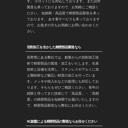
す。 小ロットにも対応しております。 また
試作
製造
も承っておりますので、お気軽にご相談く
ださい。 短納期・高品質で
精密部品
製造を承っ
ております。 あす着サービスも承っております
ので、お急ぎの方もお気軽にお問い合わせくだ
さい。
切削加工を生かした精密部品製造なら
長野
県にある弊社では、創業からの
切削加工
技
術で
精密部品
の製造・
加工
をいたします。生産
技術と設備を活用し、ステンレスやアルミに加
え難削材など幅広い材質の加工を行っていま
す。メッキや焼入れなどの処理にも対応してお
ります。そちらもぜひご相談ください。長年の
経験と培ってきた技術にて「高品質」・「高精
度」の精密部品を
短納期
でお届けいたしますの
で、精密部品製造なら弊社にお任せください。
NC旋盤による精密部品の製造ならお任せください