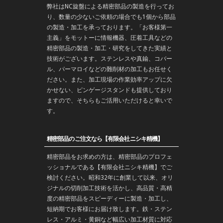
弊社はNC旋盤による精密部品の製造を行ってお
り、数量の少ないご依頼の場合でも1個から部品
の製造・加工を承っております。「お客様第一
主義」をモットーに情報機器、圧着工具などの
精密部品の製造・
加工
・
研究
をしてきた実績と
技術がございます。
ステンレス
や
真鍮
、コバー
ル、パーマロイなどの難削材の加工もお任せく
ださい。また、加工現場の作業効率アップに欠
かせない、ピンゲージスタンドも提供しており
ますので、そちらもご活用いただけると幸いで
す。
精密部品のご注文なら【有限会社ニシキ精機】
精密部品をお求めの方は、精密部品のプロフェ
ッショナルである【有限会社ニシキ精機】でご
検討ください。昭和32年に創業して以来、オリ
ジナルの切削加工技術を活かし、高品質・高精
度の精密部品をスピーディーに製造・加工し、
短納期でお客様にお届け致します。鉄・ステン
レス・アルミ・黄銅など幅広い加工材質に対応