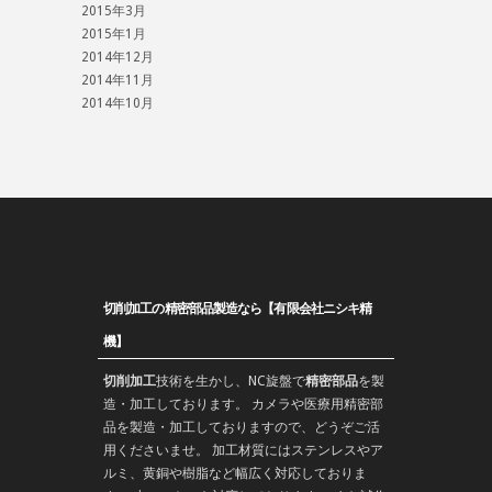
2015年3月
2015年1月
2014年12月
2014年11月
2014年10月
切削加工の精密部品製造なら【有限会社ニシキ精
機】
切削加工
技術を生かし、
NC旋盤
で
精密部品
を
製
造
・加工しております。 カメラや医療用精密部
品を製造・加工しておりますので、どうぞご活
用くださいませ。 加工材質にはステンレスやア
ルミ、黄銅や樹脂など幅広く対応しておりま