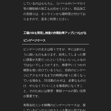
しているのはもちろん、コバールやパーマロイ
等の難削材の加工もお任せください。部品加工
の見積りは、オンラインから随時受け付けてお
りますので、是非ご利用ください。
工場の5Sを実現し検査の作業効率アップにつながる
ピンゲージケース
ピンゲージの太さは様々ですが、中には針のよ
うに細いものもあります。紛失してしまった際
に捜索が大変だったという方もいらっしゃるの
ではないでしょうか？また、検査中いくつかの
種類を使い分けているうちに、目的のピンゲー
ジにアクセスするまでの時間が徐々に長くなっ
ている場合も…5S活動のカギは、必要なものだ
け、やらなくていいことを徹底的になくすこ
と。そのためには整理・整頓ツールの賢い活用
が重要です。
有限会社ニシキ精機のピンゲージケースは、探
しているピンゲージやストック量が一目でわか