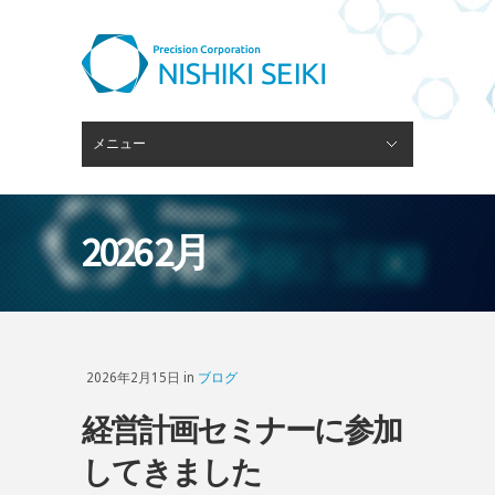
メニュー
閉じる
ピンゲージスタンド
会社概要
経営理念
技術・設備
ブログ
採用情報
お問い合わせ
2026 2月
2026年2月15日 in
ブログ
経営計画セミナーに参加
してきました