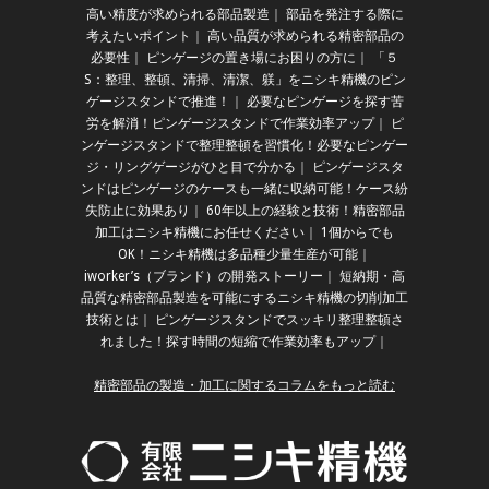
高い精度が求められる部品製造
｜
部品を発注する際に
考えたいポイント
｜
高い品質が求められる精密部品の
必要性
｜
ピンゲージの置き場にお困りの方に
｜
「５
S：整理、整頓、清掃、清潔、躾」をニシキ精機のピン
ゲージスタンドで推進！
｜
必要なピンゲージを探す苦
労を解消！ピンゲージスタンドで作業効率アップ
｜
ピ
ンゲージスタンドで整理整頓を習慣化！必要なピンゲー
ジ・リングゲージがひと目で分かる
｜
ピンゲージスタ
ンドはピンゲージのケースも一緒に収納可能！ケース紛
失防止に効果あり
｜
60年以上の経験と技術！精密部品
加工はニシキ精機にお任せください
｜
1個からでも
OK！ニシキ精機は多品種少量生産が可能
｜
iworker’s（ブランド）の開発ストーリー
｜
短納期・高
品質な精密部品製造を可能にするニシキ精機の切削加工
技術とは
｜
ピンゲージスタンドでスッキリ整理整頓さ
れました！探す時間の短縮で作業効率もアップ
｜
精密部品の製造・加工に関するコラムをもっと読む