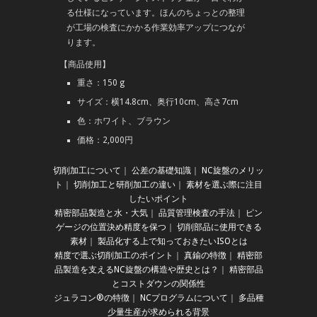
る仕様になっています。ほんのちょっとの整理
が工場の検査にかかる作業効率アップにつなが
ります。
【商品使用】
重さ：150 g
サイズ：横14.8cm、奥行10cm、高さ7cm
色：ホワイト、ブラウン
価格：2,000円
切削加工について
｜
公差の基礎知識
｜
NC旋盤のメリッ
ト
｜
切削加工と研削加工の違い
｜
素材を選ぶ際に注目
したいポイント
精密部品製造と水・大気
｜
品質管理検査の手法
｜
ピン
ゲージの位置決め精度を保つ
｜
切削部品に使用できる
素材
｜
製品化する上で知っておきたいISOとは
精度で選ぶ切削加工のポイント
｜
真鍮の特徴
｜
精密部
品製造を支えるNC旋盤の構造や歴史とは？
｜
精密部品
とコストダウンの関係性
ジュラコン®の特徴
｜
NCプログラムについて
｜
多品種
少量生産が求められる背景