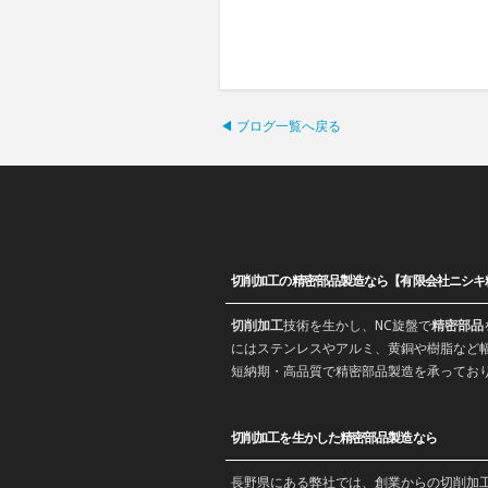
◀ ブログ一覧へ戻る
切削加工の精密部品製造なら【有限会社ニシキ
切削加工
技術を生かし、
NC旋盤
で
精密部品
にはステンレスやアルミ、黄銅や樹脂など幅
短納期・高品質で
精密部品
製造を承ってお
切削加工を生かした精密部品製造なら
長野
県にある弊社では、創業からの
切削加