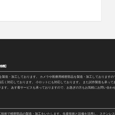
精機】
を
製造
・加工しております。 カメラや医療用精密部品を製造・加工しておりますの
広く対応しております。 小ロットにも対応しております。 また
試作製造
も承って
ります。 あす着サービスも承っておりますので、お急ぎの方もお気軽にお問い合わ
工
技術で
精密部品
の製造・
加工
をいたします。生産技術と設備を活用し、ステンレス