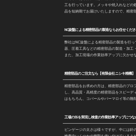
工を行っています。メッキや焼入れなどの
品を
短納期
でお届けいたしますので、精密
NC旋盤による精密部品の製造ならお任せくださ
弊社はNC旋盤による精密部品の製造を行
器、圧着工具などの精密部品の製造・
加工
また、加工現場の作業効率アップに欠かせ
精密部品のご注文なら【有限会社ニシキ精機】
精密部品をお求めの方は、精密部品のプロ
し、高品質・高精度の精密部品をスピーデ
はもちろん、コバールやパーマロイ等の難
工場の5Sを実現し検査の作業効率アップにつな
ピンゲージの太さは様々ですが、中には針
検査中いくつかの種類を使い分けているう