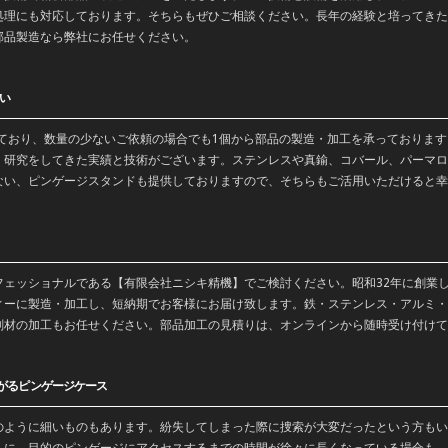
処理にも対応しております。そちらもぜひご相談ください。長年の経験と培ってきた
部品製造なら弊社にお任せください。
い
っており、数量の少ないご依頼の場合でも1個から部品の製造・加工を承っておりま
・
研究
をしてきた実績と技術がございます。
ステンレス
や
真鍮
、コバール、パーマロ
ない、ピンゲージスタンドも提供しておりますので、そちらもご活用いただけると幸
フェッショナルである【有限会社ニシキ精機】でご検討ください。昭和32年に創業
ィーに製造・加工し、短納期でお客様にお届け致します。鉄・ステンレス・アルミ・
削材の加工もお任せください。部品加工の見積りは、オンラインから随時受け付けて
がるピンゲージケース
のように細いものもあります。紛失してしまった際に捜索が大変だったという方もい
ちに、目的のピンゲージにアクセスするまでの時間が徐々に長くなっている場合も…