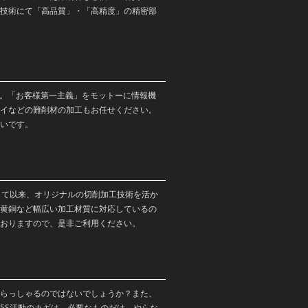
技術にて「高品質」・「高精度」の精密部
す。「お客様第一主義」をモットーに情報機
イなどの難削材の加工もお任せください。
いです。
して以来、オリジナルの切削加工技術を活か
黄銅など幅広い加工材質に対応しているの
おりますので、是非ご利用ください。
らっしゃるのではないでしょうか？また、
5S活動のカギは、必要なものだけ、やらな