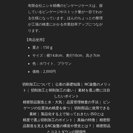
有限会社ニシキ精機のピンゲージケースは、探
しているピンゲージやストック量が一目でわか
る仕様になっています。ほんのちょっとの整理
が工場の検査にかかる作業効率アップにつなが
ります。
【商品使用】
重さ：150 g
サイズ：横14.8cm、奥行10cm、高さ7cm
色：ホワイト、ブラウン
価格：2,000円
切削加工について
｜
公差の基礎知識
｜
NC旋盤のメリッ
ト
｜
切削加工と研削加工の違い
｜
素材を選ぶ際に注目
したいポイント
精密部品製造と水・大気
｜
品質管理検査の手法
｜
ピン
ゲージの位置決め精度を保つ
｜
切削部品に使用できる
素材
｜
製品化する上で知っておきたいISOとは
精度で選ぶ切削加工のポイント
｜
真鍮の特徴
｜
精密部
品製造を支えるNC旋盤の構造や歴史とは？
｜
精密部品
とコストダウンの関係性