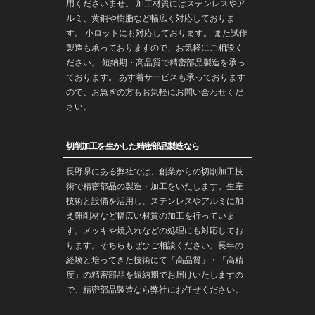
用くださいませ。 加工材質にはステンレスやア
ルミ、黄銅や樹脂など幅広く対応しておりま
す。 小ロットにも対応しております。 また
試作
製造
も承っておりますので、お気軽にご相談く
ださい。 短納期・高品質で
精密部品
製造を承っ
ております。 あす着サービスも承っております
ので、お急ぎの方もお気軽にお問い合わせくだ
さい。
切削加工を生かした精密部品製造なら
長野
県にある弊社では、創業からの
切削加工
技
術で
精密部品
の製造・
加工
をいたします。生産
技術と設備を活用し、ステンレスやアルミに加
え難削材など幅広い材質の加工を行っていま
す。メッキや焼入れなどの処理にも対応してお
ります。そちらもぜひご相談ください。長年の
経験と培ってきた技術にて「高品質」・「高精
度」の精密部品を
短納期
でお届けいたしますの
で、精密部品製造なら弊社にお任せください。