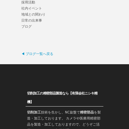
採用活動
社内イベント
地域との関わり
日常の出来事
ブログ
◀ ブログ一覧へ戻る
切削加工の精密部品製造なら【有限会社ニシキ精
機】
切削加工
技術を生かし、
NC旋盤
で
精密部品
を
製
造
・加工しております。 カメラや医療用精密部
品を製造・加工しておりますので、どうぞご活