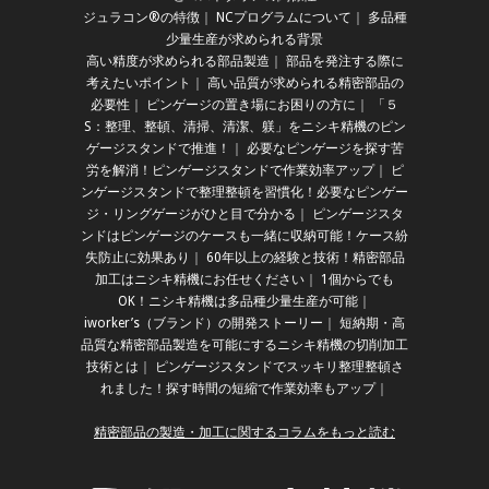
ジュラコン®の特徴
｜
NCプログラムについて
｜
多品種
少量生産が求められる背景
高い精度が求められる部品製造
｜
部品を発注する際に
考えたいポイント
｜
高い品質が求められる精密部品の
必要性
｜
ピンゲージの置き場にお困りの方に
｜
「５
S：整理、整頓、清掃、清潔、躾」をニシキ精機のピン
ゲージスタンドで推進！
｜
必要なピンゲージを探す苦
労を解消！ピンゲージスタンドで作業効率アップ
｜
ピ
ンゲージスタンドで整理整頓を習慣化！必要なピンゲー
ジ・リングゲージがひと目で分かる
｜
ピンゲージスタ
ンドはピンゲージのケースも一緒に収納可能！ケース紛
失防止に効果あり
｜
60年以上の経験と技術！精密部品
加工はニシキ精機にお任せください
｜
1個からでも
OK！ニシキ精機は多品種少量生産が可能
｜
iworker’s（ブランド）の開発ストーリー
｜
短納期・高
品質な精密部品製造を可能にするニシキ精機の切削加工
技術とは
｜
ピンゲージスタンドでスッキリ整理整頓さ
れました！探す時間の短縮で作業効率もアップ
｜
精密部品の製造・加工に関するコラムをもっと読む