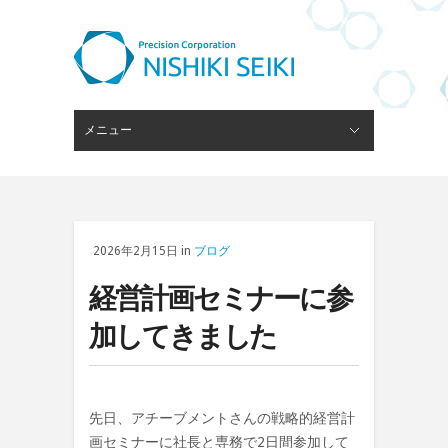
メニュー
閉じる
ピンゲージスタンド
会社概要
経営理念
技術・設備
ブログ
採用情報
お問い合わせ
2026年2月15日 in
ブログ
経営計画セミナーに参
加してきました
先日、
アチーブメントさんの戦略的経営計
画セミナーに社長と専務で2日間参加
して