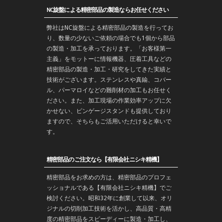
NC旋盤による精密部品の製造ならお任せください
弊社はNC旋盤による精密部品の製造を行ってお
り、数量の少ないご依頼の場合でも1個から部品
の製造・加工を承っております。「お客様第一
主義」をモットーに情報機器、圧着工具などの
精密部品の製造・
加工
・
研究
をしてきた実績と
技術がございます。
ステンレス
や
真鍮
、コバー
ル、パーマロイなどの難削材の加工もお任せく
ださい。また、加工現場の作業効率アップに欠
かせない、ピンゲージスタンドも提供しており
ますので、そちらもご活用いただけると幸いで
す。
精密部品のご注文なら【有限会社ニシキ精機】
精密部品をお求めの方は、精密部品のプロフェ
ッショナルである【有限会社ニシキ精機】でご
検討ください。昭和32年に創業して以来、オリ
ジナルの切削加工技術を活かし、高品質・高精
度の精密部品をスピーディーに製造・加工し、