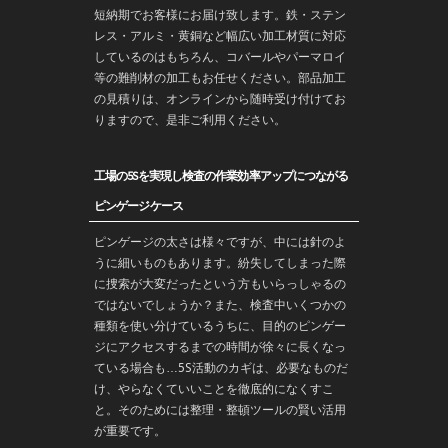
短納期でお客様にお届け致します。鉄・ステン
レス・アルミ・黄銅など幅広い加工材質に対応
しているのはもちろん、コバールやパーマロイ
等の難削材の加工もお任せください。部品加工
の見積りは、オンラインから随時受け付けてお
りますので、是非ご利用ください。
工場の5Sを実現し検査の作業効率アップにつながる
ピンゲージケース
ピンゲージの太さは様々ですが、中には針のよ
うに細いものもあります。紛失してしまった際
に捜索が大変だったという方もいらっしゃるの
ではないでしょうか？また、検査中いくつかの
種類を使い分けているうちに、目的のピンゲー
ジにアクセスするまでの時間が徐々に長くなっ
ている場合も…5S活動のカギは、必要なものだ
け、やらなくていいことを徹底的になくすこ
と。そのためには整理・整頓ツールの賢い活用
が重要です。