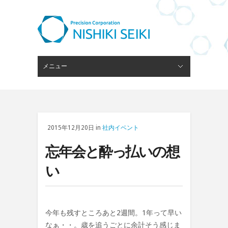
メニュー
閉じる
ピンゲージスタンド
会社概要
経営理念
技術・設備
ブログ
採用情報
お問い合わせ
2015年12月20日 in
社内イベント
忘年会と酔っ払いの想
い
今年も残すところあと2週間。1年って早い
なぁ・・。歳を追うごとに余計そう感じま