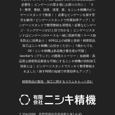
必要性
｜
ピンゲージの置き場にお困りの方に
｜
「５
S：整理、整頓、清掃、清潔、躾」をニシキ精機のピン
ゲージスタンドで推進！
｜
必要なピンゲージを探す苦
労を解消！ピンゲージスタンドで作業効率アップ
｜
ピ
ンゲージスタンドで整理整頓を習慣化！必要なピンゲー
ジ・リングゲージがひと目で分かる
｜
ピンゲージスタ
ンドはピンゲージのケースも一緒に収納可能！ケース紛
失防止に効果あり
｜
60年以上の経験と技術！精密部品
加工はニシキ精機にお任せください
｜
1個からでも
OK！ニシキ精機は多品種少量生産が可能
｜
iworker’s（ブランド）の開発ストーリー
｜
短納期・高
品質な精密部品製造を可能にするニシキ精機の切削加工
技術とは
｜
ピンゲージスタンドでスッキリ整理整頓さ
れました！探す時間の短縮で作業効率もアップ
｜
精密部品の製造・加工に関するコラムをもっと読む
〒394-0088 長野県岡谷市長地梨久保1-6-45