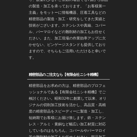
の製造・加工を承っております。「お客様第一
主義」をモットーに情報機器、圧着工具などの
精密部品の製造・
加工
・
研究
をしてきた実績と
技術がございます。
ステンレス
や
真鍮
、コバー
ル、パーマロイなどの難削材の加工もお任せく
ださい。また、加工現場の作業効率アップに欠
かせない、ピンゲージスタンドも提供しており
ますので、そちらもご活用いただけると幸いで
す。
精密部品のご注文なら【有限会社ニシキ精機】
精密部品をお求めの方は、精密部品のプロフェ
ッショナルである【有限会社ニシキ精機】でご
検討ください。昭和32年に創業して以来、オリ
ジナルの切削加工技術を活かし、高品質・高精
度の精密部品をスピーディーに製造・加工し、
短納期でお客様にお届け致します。鉄・ステン
レス・アルミ・黄銅など幅広い加工材質に対応
しているのはもちろん、コバールやパーマロイ