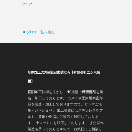
ブログ
◀ ブログ一覧へ戻る
切削加工の精密部品製造なら【有限会社ニシキ精
機】
切削加工
技術を生かし、
NC旋盤
で
精密部品
を
製
造
・加工しております。 カメラや医療用精密部
品を製造・加工しておりますので、どうぞご活
用くださいませ。 加工材質にはステンレスやア
ルミ、黄銅や樹脂など幅広く対応しておりま
す。 小ロットにも対応しております。 また
試作
製造
も承っておりますので、お気軽にご相談く