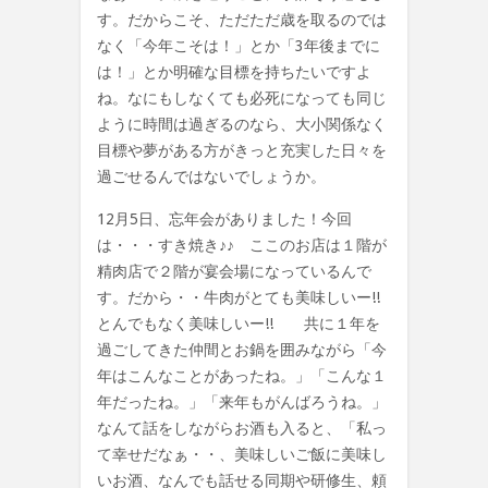
す。だからこそ、ただただ歳を取るのでは
なく「今年こそは！」とか「3年後までに
は！」とか明確な目標を持ちたいですよ
ね。なにもしなくても必死になっても同じ
ように時間は過ぎるのなら、大小関係なく
目標や夢がある方がきっと充実した日々を
過ごせるんではないでしょうか。
12月5日、忘年会がありました！今回
は・・・すき焼き♪♪ ここのお店は１階が
精肉店で２階が宴会場になっているんで
す。だから・・牛肉がとても美味しいー!!
とんでもなく美味しいー!! 共に１年を
過ごしてきた仲間とお鍋を囲みながら「今
年はこんなことがあったね。」「こんな１
年だったね。」「来年もがんばろうね。」
なんて話をしながらお酒も入ると、「私っ
て幸せだなぁ・・、美味しいご飯に美味し
いお酒、なんでも話せる同期や研修生、頼