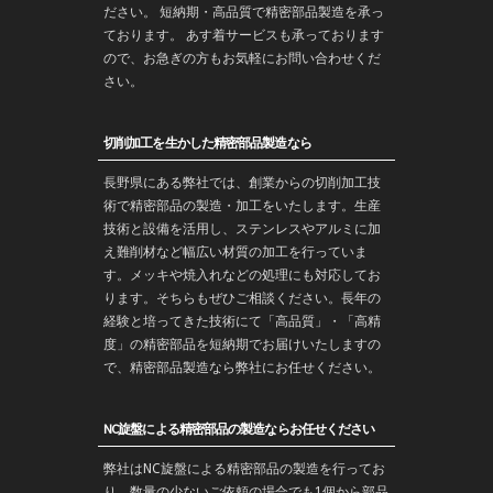
ださい。 短納期・高品質で
精密部品
製造を承っ
ております。 あす着サービスも承っております
ので、お急ぎの方もお気軽にお問い合わせくだ
さい。
切削加工を生かした精密部品製造なら
長野
県にある弊社では、創業からの
切削加工
技
術で
精密部品
の製造・
加工
をいたします。生産
技術と設備を活用し、ステンレスやアルミに加
え難削材など幅広い材質の加工を行っていま
す。メッキや焼入れなどの処理にも対応してお
ります。そちらもぜひご相談ください。長年の
経験と培ってきた技術にて「高品質」・「高精
度」の精密部品を
短納期
でお届けいたしますの
で、精密部品製造なら弊社にお任せください。
NC旋盤による精密部品の製造ならお任せください
弊社はNC旋盤による精密部品の製造を行ってお
り、数量の少ないご依頼の場合でも1個から部品