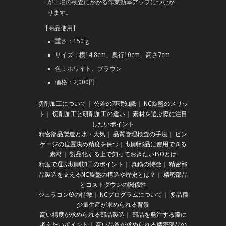
が工場の検査にかかる作業効率アップにつなが
ります。
【商品使用】
重さ：150 g
サイズ：横14.8cm、奥行10cm、高さ7cm
色：ホワイト、ブラウン
価格：2,000円
切削加工について
｜
公差の基礎知識
｜
NC旋盤のメリッ
ト
｜
切削加工と研削加工の違い
｜
素材を選ぶ際に注目
したいポイント
精密部品製造と水・大気
｜
品質管理検査の手法
｜
ピン
ゲージの位置決め精度を保つ
｜
切削部品に使用できる
素材
｜
製品化する上で知っておきたいISOとは
精度で選ぶ切削加工のポイント
｜
真鍮の特徴
｜
精密部
品製造を支えるNC旋盤の構造や歴史とは？
｜
精密部品
とコストダウンの関係性
ジュラコン®の特徴
｜
NCプログラムについて
｜
多品種
少量生産が求められる背景
高い精度が求められる部品製造
｜
部品を発注する際に
考えたいポイント
｜
高い品質が求められる精密部品の