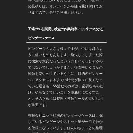
等の難削材の加工もお任せください。部品加工
の見積りは、オンラインから随時受け付けてお
りますので、是非ご利用ください。
工場の5Sを実現し検査の作業効率アップにつながる
ピンゲージケース
ピンゲージの太さは様々ですが、中には針のよ
うに細いものもあります。紛失してしまった際
に捜索が大変だったという方もいらっしゃるの
ではないでしょうか？また、検査中いくつかの
種類を使い分けているうちに、目的のピンゲー
ジにアクセスするまでの時間が徐々に長くなっ
ている場合も…5S活動のカギは、必要なものだ
け、やらなくていいことを徹底的になくすこ
と。そのためには整理・整頓ツールの賢い活用
が重要です。
有限会社ニシキ精機のピンゲージケースは、探
しているピンゲージやストック量が一目でわか
る仕様になっています。ほんのちょっとの整理