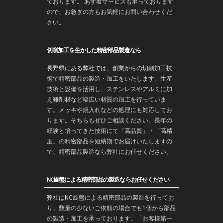
ております。 あす着サービスも承っております
ので、お急ぎの方もお気軽にお問い合わせくだ
さい。
切削加工を生かした精密部品製造なら
長野
県にある弊社では、創業からの
切削加工
技
術で
精密部品
の製造・
加工
をいたします。生産
技術と設備を活用し、ステンレスやアルミに加
え難削材など幅広い材質の加工を行っていま
す。メッキや焼入れなどの処理にも対応してお
ります。そちらもぜひご相談ください。長年の
経験と培ってきた技術にて「高品質」・「高精
度」の精密部品を
短納期
でお届けいたしますの
で、精密部品製造なら弊社にお任せください。
NC旋盤による精密部品の製造ならお任せください
弊社はNC旋盤による精密部品の製造を行ってお
り、数量の少ないご依頼の場合でも1個から部品
の製造・加工を承っております。「お客様第一