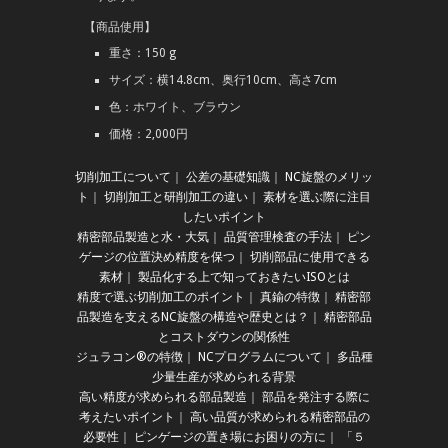
【商品使用】
重さ：150 g
サイズ：横14.8cm、奥行10cm、高さ7cm
色：ホワイト、ブラウン
価格：2,000円
切削加工について
｜
公差の基礎知識
｜
NC旋盤のメリッ
ト
｜
切削加工と研削加工の違い
｜
素材を選ぶ際に注目
したいポイント
精密部品製造と水・大気
｜
品質管理検査の手法
｜
ピン
ゲージの位置決め精度を保つ
｜
切削部品に使用できる
素材
｜
製品化する上で知っておきたいISOとは
精度で選ぶ切削加工のポイント
｜
真鍮の特徴
｜
精密部
品製造を支えるNC旋盤の構造や歴史とは？
｜
精密部品
とコストダウンの関係性
ジュラコン®の特徴
｜
NCプログラムについて
｜
多品種
少量生産が求められる背景
高い精度が求められる部品製造
｜
部品を発注する際に
考えたいポイント
｜
高い品質が求められる精密部品の
必要性
｜
ピンゲージの置き場にお困りの方に
｜
「５