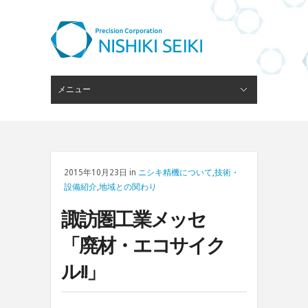
メニュー
閉じる
ピンゲージスタンド
会社概要
経営理念
技術・設備
ブログ
採用情報
お問い合わせ
2015年10月23日 in
ニシキ精機について
,
技術・
設備紹介
,
地域との関わり
諏訪圏工業メッセ
「廃材・エコサイク
ル!!」