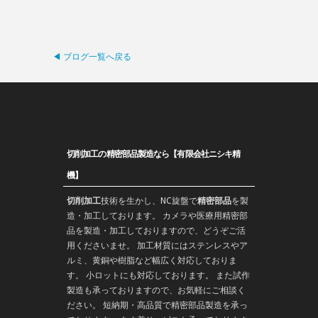
◀ ブログ一覧へ戻る
切削加工の精密部品製造なら【有限会社ニシキ精
機】
切削加工
技術を生かし、
NC旋盤
で
精密部品
を
製
造
・加工しております。 カメラや医療用精密部
品を製造・加工しておりますので、どうぞご活
用くださいませ。 加工材質にはステンレスやア
ルミ、黄銅や樹脂など幅広く対応しておりま
す。 小ロットにも対応しております。 また
試作
製造
も承っておりますので、お気軽にご相談く
ださい。 短納期・高品質で
精密部品
製造を承っ