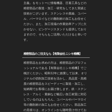
主義」をモットーに情報機器、圧着工具などの
精密部品の製造・
加工
・
研究
をしてきた実績と
技術がございます。
ステンレス
や
真鍮
、コバー
ル、パーマロイなどの難削材の加工もお任せく
ださい。また、加工現場の作業効率アップに欠
かせない、ピンゲージスタンドも提供しており
ますので、そちらもご活用いただけると幸いで
す。
精密部品のご注文なら【有限会社ニシキ精機】
精密部品をお求めの方は、精密部品のプロフェ
ッショナルである【有限会社ニシキ精機】でご
検討ください。昭和32年に創業して以来、オリ
ジナルの切削加工技術を活かし、高品質・高精
度の精密部品をスピーディーに製造・加工し、
短納期でお客様にお届け致します。鉄・ステン
レス・アルミ・黄銅など幅広い加工材質に対応
しているのはもちろん、コバールやパーマロイ
等の難削材の加工もお任せください。部品加工
の見積りは、オンラインから随時受け付けてお