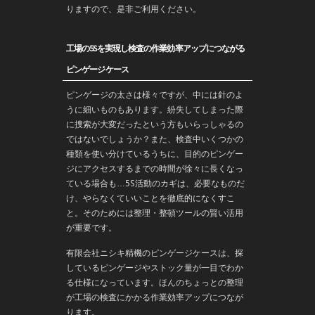
りますので、是非ご利用ください。
工場の5Sを実現し検査の作業効率アップにつながる
ピンゲージケース
ピンゲージの太さは様々ですが、中には針のよ
うに細いものもあります。紛失してしまった際
に捜索が大変だったという方もいらっしゃるの
ではないでしょうか？また、検査中いくつかの
種類を使い分けているうちに、目的のピンゲー
ジにアクセスするまでの時間が徐々に長くなっ
ている場合も…5S活動のカギは、必要なものだ
け、やらなくていいことを徹底的になくすこ
と。そのためには整理・整頓ツールの賢い活用
が重要です。
有限会社ニシキ精機のピンゲージケースは、探
しているピンゲージやストック量が一目でわか
る仕様になっています。ほんのちょっとの整理
が工場の検査にかかる作業効率アップにつなが
ります。