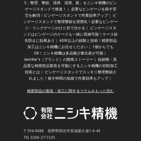
S：整理、整頓、清掃、清潔、躾」をニシキ精機のピン
ゲージスタンドで推進！
｜
必要なピンゲージを探す苦
労を解消！ピンゲージスタンドで作業効率アップ
｜
ピ
ンゲージスタンドで整理整頓を習慣化！必要なピンゲー
ジ・リングゲージがひと目で分かる
｜
ピンゲージスタ
ンドはピンゲージのケースも一緒に収納可能！ケース紛
失防止に効果あり
｜
60年以上の経験と技術！精密部品
加工はニシキ精機にお任せください
｜
1個からでも
OK！ニシキ精機は多品種少量生産が可能
｜
iworker’s（ブランド）の開発ストーリー
｜
短納期・高
品質な精密部品製造を可能にするニシキ精機の切削加工
技術とは
｜
ピンゲージスタンドでスッキリ整理整頓さ
れました！探す時間の短縮で作業効率もアップ
｜
精密部品の製造・加工に関するコラムをもっと読む
〒394-0088 長野県岡谷市長地梨久保1-6-45
TEL 0266-27-1535