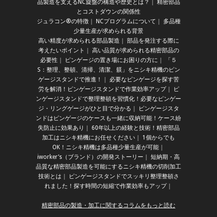
品製造を支えるNC旋盤の構造や歴史とは？
｜
精密部品
とコストダウンの関係性
ジュラコン®の特徴
｜
NCプログラムについて
｜
多品種
少量生産が求められる背景
高い精度が求められる部品製造
｜
部品を発注する際に
考えたいポイント
｜
高い品質が求められる精密部品の
必要性
｜
ピンゲージの置き場にお困りの方に
｜
「５
S：整理、整頓、清掃、清潔、躾」をニシキ精機のピン
ゲージスタンドで推進！
｜
必要なピンゲージを探す苦
労を解消！ピンゲージスタンドで作業効率アップ
｜
ピ
ンゲージスタンドで整理整頓を習慣化！必要なピンゲー
ジ・リングゲージがひと目で分かる
｜
ピンゲージスタ
ンドはピンゲージのケースも一緒に収納可能！ケース紛
失防止に効果あり
｜
60年以上の経験と技術！精密部品
加工はニシキ精機にお任せください
｜
1個からでも
OK！ニシキ精機は多品種少量生産が可能
｜
iworker’s（ブランド）の開発ストーリー
｜
短納期・高
品質な精密部品製造を可能にするニシキ精機の切削加工
技術とは
｜
ピンゲージスタンドでスッキリ整理整頓さ
れました！探す時間の短縮で作業効率もアップ
｜
精密部品の製造・加工に関するコラムをもっと読む