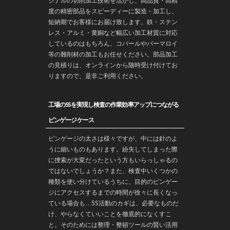
ジナルの切削加工技術を活かし、高品質・高精
度の精密部品をスピーディーに製造・加工し、
短納期でお客様にお届け致します。鉄・ステン
レス・アルミ・黄銅など幅広い加工材質に対応
しているのはもちろん、コバールやパーマロイ
等の難削材の加工もお任せください。部品加工
の見積りは、オンラインから随時受け付けてお
りますので、是非ご利用ください。
工場の5Sを実現し検査の作業効率アップにつながる
ピンゲージケース
ピンゲージの太さは様々ですが、中には針のよ
うに細いものもあります。紛失してしまった際
に捜索が大変だったという方もいらっしゃるの
ではないでしょうか？また、検査中いくつかの
種類を使い分けているうちに、目的のピンゲー
ジにアクセスするまでの時間が徐々に長くなっ
ている場合も…5S活動のカギは、必要なものだ
け、やらなくていいことを徹底的になくすこ
と。そのためには整理・整頓ツールの賢い活用