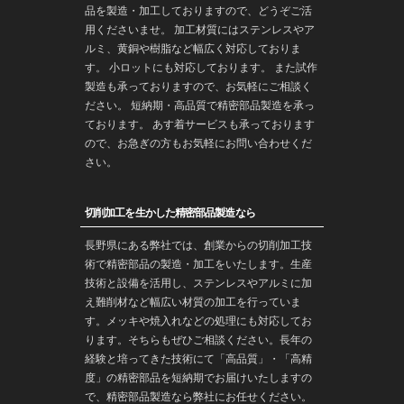
品を製造・加工しておりますので、どうぞご活
用くださいませ。 加工材質にはステンレスやア
ルミ、黄銅や樹脂など幅広く対応しておりま
す。 小ロットにも対応しております。 また
試作
製造
も承っておりますので、お気軽にご相談く
ださい。 短納期・高品質で
精密部品
製造を承っ
ております。 あす着サービスも承っております
ので、お急ぎの方もお気軽にお問い合わせくだ
さい。
切削加工を生かした精密部品製造なら
長野
県にある弊社では、創業からの
切削加工
技
術で
精密部品
の製造・
加工
をいたします。生産
技術と設備を活用し、ステンレスやアルミに加
え難削材など幅広い材質の加工を行っていま
す。メッキや焼入れなどの処理にも対応してお
ります。そちらもぜひご相談ください。長年の
経験と培ってきた技術にて「高品質」・「高精
度」の精密部品を
短納期
でお届けいたしますの
で、精密部品製造なら弊社にお任せください。