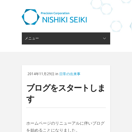
メニュー
閉じる
ピンゲージスタンド
会社概要
経営理念
技術・設備
ブログ
採用情報
お問い合わせ
2014年11月29日 in
日常の出来事
ブログをスタートしま
す
ホームページのリニューアルに伴いブログ
を始めることになりました。