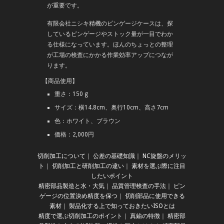
が重要です。
有限会社ニシキ精機のピンゲージケースは、探
しているピンゲージやストック量が一目でわか
る仕様になっています。ほんのちょっとの整理
が工場の検査にかかる作業効率アップにつなが
ります。
【商品使用】
重さ：150 g
サイズ：横14.8cm、奥行10cm、高さ7cm
色：ホワイト、ブラウン
価格：2,000円
切削加工について
｜
公差の基礎知識
｜
NC旋盤のメリッ
ト
｜
切削加工と研削加工の違い
｜
素材を選ぶ際に注目
したいポイント
精密部品製造と水・大気
｜
品質管理検査の手法
｜
ピン
ゲージの位置決め精度を保つ
｜
切削部品に使用できる
素材
｜
製品化する上で知っておきたいISOとは
精度で選ぶ切削加工のポイント
｜
真鍮の特徴
｜
精密部