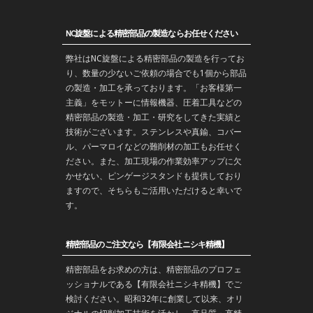
NC旋盤による精密部品の製造ならお任せください
弊社はNC旋盤による精密部品の製造を行ってお
り、数量の少ないご依頼の場合でも1個から部品
の製造・加工を承っております。「お客様第一
主義」をモットーに情報機器、圧着工具などの
精密部品の製造・
加工
・
研究
をしてきた実績と
技術がございます。
ステンレス
や
真鍮
、コバー
ル、パーマロイなどの難削材の加工もお任せく
ださい。また、加工現場の作業効率アップに欠
かせない、ピンゲージスタンドも提供しており
ますので、そちらもご活用いただけると幸いで
す。
精密部品のご注文なら【有限会社ニシキ精機】
精密部品をお求めの方は、精密部品のプロフェ
ッショナルである【有限会社ニシキ精機】でご
検討ください。昭和32年に創業して以来、オリ