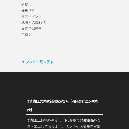
研修
採用活動
社内イベント
地域との関わり
日常の出来事
ブログ
◀ ブログ一覧へ戻る
切削加工の精密部品製造なら【有限会社ニシキ精
機】
切削加工
技術を生かし、
NC旋盤
で
精密部品
を
製
造
・加工しております。 カメラや医療用精密部