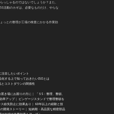
らっしゃるのではないでしょうか？また、
5S活動のカギは、必要なものだけ、やらな
ょっとの整理が工場の検査にかかる作業効
に注目したいポイント
品化する上で知っておきたいISOとは
品とコストダウンの関係性
の置き場にお困りの方に
｜
「５S：整理、整頓、
効率アップ
｜
ピンゲージスタンドで整理整頓を
ース紛失防止に効果あり
｜
60年以上の経験と技
ンド）の開発ストーリー
｜
短納期・高品質な精密部品