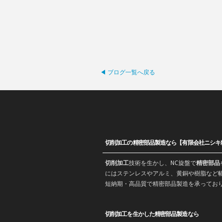
◀ ブログ一覧へ戻る
切削加工の精密部品製造なら【有限会社ニシキ
切削加工
技術を生かし、
NC旋盤
で
精密部品
にはステンレスやアルミ、黄銅や樹脂など幅
短納期・高品質で
精密部品
製造を承ってお
切削加工を生かした精密部品製造なら