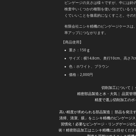
ピンゲージの太さは様々ですが、中には針
検査中いくつかの種類を使い分けているう
くていいことを徹底的になくすこと。その
有限会社ニシキ精機のピンゲージケースは
率アップにつながります。
【商品使用】
重さ：150 g
サイズ：横14.8cm、奥行10cm、高さ7c
色：ホワイト、ブラウン
価格：2,000円
切削加工について
｜
精密部品製造と水・大気
｜
品質管
精度で選ぶ切削加工のポ
高い精度が求められる部品製造
｜
部品を発注
清掃、清潔、躾」をニシキ精機のピンゲージス
習慣化！必要なピンゲージ・リングゲージが
術！精密部品加工はニシキ精機にお任せくださ