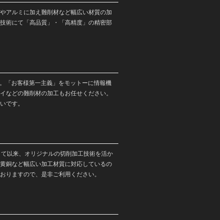
やアルミに加え難削材など幅広い材質の加
技術にて「高品質」・「高精度」の精密部
す。「お客様第一主義」をモットーに情報機
イなどの難削材の加工もお任せください。
いです。
して以来、オリジナルの切削加工技術を活か
黄銅など幅広い加工材質に対応しているの
おりますので、是非ご利用ください。