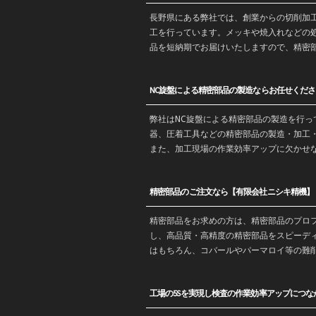
長野
県にある弊社では、創業からの
切削加
工を行っています。メッキや焼入れなどの
品を
短納期
でお届けいたしますので、精密
NC旋盤による精密部品の製造ならお任せくださ
弊社はNC旋盤による精密部品の製造を行
器、圧着工具などの精密部品の製造・
加工
また、加工現場の作業効率アップに欠かせ
精密部品のご注文なら【有限会社ニシキ精機】
精密部品をお求めの方は、精密部品のプロ
し、高品質・高精度の精密部品をスピーデ
はもちろん、コバールやパーマロイ等の難
工場の5Sを実現し検査の作業効率アップにつな