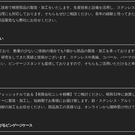
工
技術で
精密部品
の製造・
加工
をいたします。生産技術と設備を活用し、ステンレス
処理にも対応しております。そちらもぜひご相談ください。長年の経験と培ってきた
部品製造なら弊社にお任せください。
い
っており、数量の少ないご依頼の場合でも1個から部品の製造・加工を承っておりま
・
研究
をしてきた実績と技術がございます。
ステンレス
や
真鍮
、コバール、パーマロ
ない、ピンゲージスタンドも提供しておりますので、そちらもご活用いただけると幸
フェッショナルである【有限会社ニシキ精機】でご検討ください。昭和32年に創業
ィーに製造・加工し、短納期でお客様にお届け致します。鉄・ステンレス・アルミ・
削材の加工もお任せください。部品加工の見積りは、オンラインから随時受け付けて
がるピンゲージケース