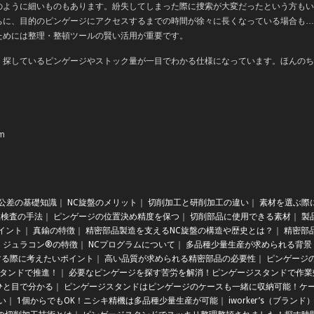
のように細いものもあります。紛失してしまった際に捜索が大変だったという方もい
ちに、目的のピンゲージにアクセスするまでの時間が徐々に長くなっている場合も…
ためには整理・整頓ツールの賢い活用が重要です。
、探しているピンゲージやストック量が一目でわかる仕様になっています。ほんのち
m
公差の基礎知識
｜
NC旋盤のメリット
｜
切削加工と研削加工の違い
｜
素材を選ぶ際
理検査の手法
｜
ピンゲージの位置決め精度を保つ
｜
切削部品に使用できる素材
｜
製
イント
｜
真鍮の特徴
｜
精密部品製造を支えるNC旋盤の構造や歴史とは？
｜
精密部
ジュラコン®の特徴
｜
NCプログラムについて
｜
多品種少量生産が求められる背景
する際に考えたいポイント
｜
高い品質が求められる精密部品の必要性
｜
ピンゲージ
タンドで推進！
｜
必要なピンゲージを探す苦労を解消！ピンゲージスタンドで作業
ひと目で分かる
｜
ピンゲージスタンドはピンゲージのケースも一緒に収納可能！ケ
い
｜
1個からでもOK！ニシキ精機は多品種少量生産が可能
｜
iworker’s（ブラ