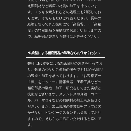
え難削材など幅広い材質の加工を行っていま
す。メッキや焼入れなどの処理にも対応してお
ります。そちらもぜひご相談ください。長年の
経験と培ってきた技術にて「高品質」・「高精
度」の精密部品を
短納期
でお届けいたしますの
で、精密部品製造なら弊社にお任せください。
NC旋盤による精密部品の製造ならお任せください
弊社はNC旋盤による精密部品の製造を行ってお
り、数量の少ないご依頼の場合でも1個から部品
の製造・加工を承っております。「お客様第一
主義」をモットーに情報機器、圧着工具などの
精密部品の製造・
加工
・
研究
をしてきた実績と
技術がございます。
ステンレス
や
真鍮
、コバー
ル、パーマロイなどの難削材の加工もお任せく
ださい。また、加工現場の作業効率アップに欠
かせない、ピンゲージスタンドも提供しており
ますので、そちらもご活用いただけると幸いで
す。