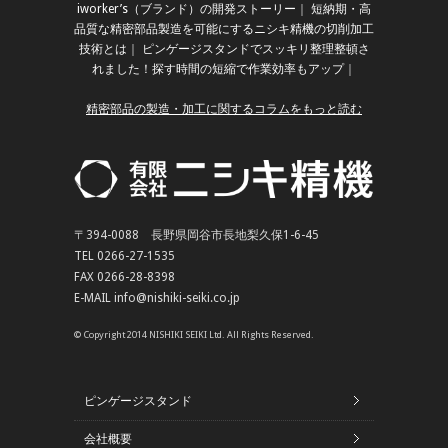
iworker’s（ブランド）の開発ストーリー
｜
短納期・高
品質な精密部品製造を可能にするニシキ精機の切削加工
技術とは
｜
ピンゲージスタンドでスッキリ整理整頓さ
れました！探す時間の短縮で作業効率もアップ
｜
精密部品の製造・加工に関するコラムをもっと読む
〒394-0088 長野県岡谷市長地梨久保1-6-45
TEL 0266-27-1535
FAX 0266-28-8398
E-MAIL info@nishiki-seiki.co.jp
© Copyright 2014 NISHIKI SEIKI Ltd. All Rights Reserved.
ピンゲージスタンド
会社概要