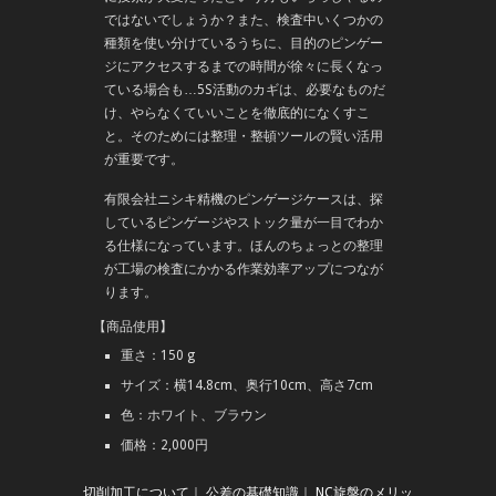
ではないでしょうか？また、検査中いくつかの
種類を使い分けているうちに、目的のピンゲー
ジにアクセスするまでの時間が徐々に長くなっ
ている場合も…5S活動のカギは、必要なものだ
け、やらなくていいことを徹底的になくすこ
と。そのためには整理・整頓ツールの賢い活用
が重要です。
有限会社ニシキ精機のピンゲージケースは、探
しているピンゲージやストック量が一目でわか
る仕様になっています。ほんのちょっとの整理
が工場の検査にかかる作業効率アップにつなが
ります。
【商品使用】
重さ：150 g
サイズ：横14.8cm、奥行10cm、高さ7cm
色：ホワイト、ブラウン
価格：2,000円
切削加工について
｜
公差の基礎知識
｜
NC旋盤のメリッ