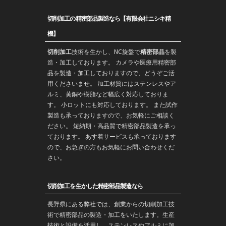
切削加工の精密部品製造なら【有限会社ニシキ精
機】
切削加工
技術を生かし、
NC旋盤
で
精密部品
を
製
造
・加工しております。 カメラや医療用精密部
品を製造・加工しておりますので、どうぞご活
用くださいませ。 加工材質にはステンレスやア
ルミ、黄銅や樹脂など幅広く対応しておりま
す。 小ロットにも対応しております。 また
試作
製造
も承っておりますので、お気軽にご相談く
ださい。 短納期・高品質で
精密部品
製造を承っ
ております。 あす着サービスも承っております
ので、お急ぎの方もお気軽にお問い合わせくだ
さい。
切削加工を生かした精密部品製造なら
長野
県にある弊社では、創業からの
切削加工
技
術で
精密部品
の製造・
加工
をいたします。生産
技術と設備を活用し、ステンレスやアルミに加