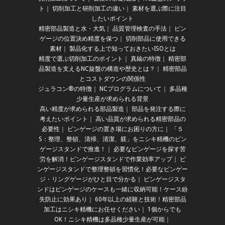
ト
｜
切削加工と研削加工の違い
｜
素材を選ぶ際に注目
したいポイント
精密部品製造と水・大気
｜
品質管理検査の手法
｜
ピン
ゲージの位置決め精度を保つ
｜
切削部品に使用できる
素材
｜
製品化する上で知っておきたいISOとは
精度で選ぶ切削加工のポイント
｜
真鍮の特徴
｜
精密部
品製造を支えるNC旋盤の構造や歴史とは？
｜
精密部品
とコストダウンの関係性
ジュラコン®の特徴
｜
NCプログラムについて
｜
多品種
少量生産が求められる背景
高い精度が求められる部品製造
｜
部品を発注する際に
考えたいポイント
｜
高い品質が求められる精密部品の
必要性
｜
ピンゲージの置き場にお困りの方に
｜
「５
S：整理、整頓、清掃、清潔、躾」をニシキ精機のピン
ゲージスタンドで推進！
｜
必要なピンゲージを探す苦
労を解消！ピンゲージスタンドで作業効率アップ
｜
ピ
ンゲージスタンドで整理整頓を習慣化！必要なピンゲー
ジ・リングゲージがひと目で分かる
｜
ピンゲージスタ
ンドはピンゲージのケースも一緒に収納可能！ケース紛
失防止に効果あり
｜
60年以上の経験と技術！精密部品
加工はニシキ精機にお任せください
｜
1個からでも
OK！ニシキ精機は多品種少量生産が可能
｜