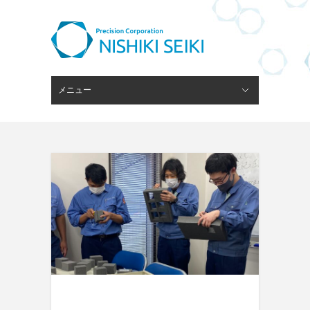
メニュー
閉じる
ピンゲージスタンド
会社概要
経営理念
技術・設備
ブログ
採用情報
お問い合わせ