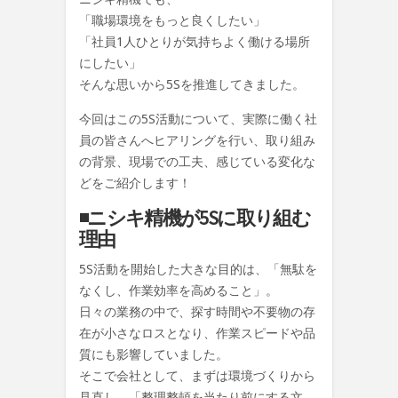
「職場環境をもっと良くしたい」
「社員1人ひとりが気持ちよく働ける場所
にしたい」
そんな思いから5Sを推進してきました。
今回はこの5S活動について、実際に働く社
員の皆さんへヒアリングを行い、取り組み
の背景、現場での工夫、感じている変化な
どをご紹介します！
◾️ニシキ精機が5Sに取り組む
理由
5S活動を開始した大きな目的は、
「無駄を
なくし、作業効率を高めること」
。
日々の業務の中で、探す時間や不要物の存
在が小さなロスとなり、作業スピードや品
質にも影響していました。
そこで会社として、まずは環境づくりから
見直し、「整理整頓を当たり前にする文