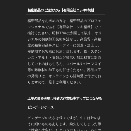
精密部品のご注文なら【有限会社ニシキ精機】
精密部品をお求めの方は、精密部品のプロフェ
ッショナルである【有限会社ニシキ精機】でご
検討ください。昭和32年に創業して以来、オリ
ジナルの切削加工技術を活かし、高品質・高精
度の精密部品をスピーディーに製造・加工し、
短納期でお客様にお届け致します。鉄・ステン
レス・アルミ・黄銅など幅広い加工材質に対応
しているのはもちろん、コバールやパーマロイ
等の難削材の加工もお任せください。部品加工
の見積りは、オンラインから随時受け付けてお
りますので、是非ご利用ください。
工場の5Sを実現し検査の作業効率アップにつながる
ピンゲージケース
ピンゲージの太さは様々ですが、中には針のよ
うに細いものもあります。紛失してしまった際
に捜索が大変だったという方もいらっしゃるの