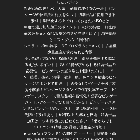
したいポイント
精密部品製造と水・大気
｜
品質管理検査の手法
｜
ピン
ゲージの位置決め精度を保つ
｜
切削部品に使用できる
素材
｜
製品化する上で知っておきたいISOとは
精度で選ぶ切削加工のポイント
｜
真鍮の特徴
｜
精密部
品製造を支えるNC旋盤の構造や歴史とは？
｜
精密部品
とコストダウンの関係性
ジュラコン®の特徴
｜
NCプログラムについて
｜
多品種
少量生産が求められる背景
高い精度が求められる部品製造
｜
部品を発注する際に
考えたいポイント
｜
高い品質が求められる精密部品の
必要性
｜
ピンゲージの置き場にお困りの方に
｜
「５
S：整理、整頓、清掃、清潔、躾」をニシキ精機のピン
ゲージスタンドで推進！
｜
必要なピンゲージを探す苦
労を解消！ピンゲージスタンドで作業効率アップ
｜
ピ
ンゲージスタンドで整理整頓を習慣化！必要なピンゲー
ジ・リングゲージがひと目で分かる
｜
ピンゲージスタ
ンドはピンゲージのケースも一緒に収納可能！ケース紛
失防止に効果あり
｜
60年以上の経験と技術！精密部品
加工はニシキ精機にお任せください
｜
1個からでも
OK！ニシキ精機は多品種少量生産が可能
｜
iworker’s（ブランド）の開発ストーリー
｜
短納期・高
品質な精密部品製造を可能にするニシキ精機の切削加工