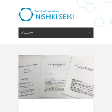
メニュー
閉じる
ピンゲージスタンド
会社概要
経営理念
技術・設備
ブログ
採用情報
お問い合わせ