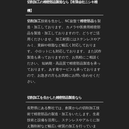
切削加工の精密部品製造なら【有限会社ニシキ精
機】
切削加工
技術を生かし、
NC旋盤
で
精密部品
を
製
造
・加工しております。 カメラや医療用精密部
品を製造・加工しておりますので、どうぞご活
用くださいませ。 加工材質にはステンレスやア
ルミ、黄銅や樹脂など幅広く対応しておりま
す。 小ロットにも対応しております。 また
試作
製造
も承っておりますので、お気軽にご相談く
ださい。 短納期・高品質で
精密部品
製造を承っ
ております。 あす着サービスも承っております
ので、お急ぎの方もお気軽にお問い合わせくだ
さい。
切削加工を生かした精密部品製造なら
長野
県にある弊社では、創業からの
切削加工
技
術で
精密部品
の製造・
加工
をいたします。生産
技術と設備を活用し、ステンレスやアルミに加
え難削材など幅広い材質の加工を行っていま