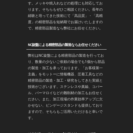
す。メッキや焼入れなどの処理にも対応してお
ります。そちらもぜひご相談ください。長年の
経験と培ってきた技術にて「高品質」・「高精
度」の精密部品を
短納期
でお届けいたしますの
で、精密部品製造なら弊社にお任せください。
NC旋盤による精密部品の製造ならお任せください
弊社はNC旋盤による精密部品の製造を行ってお
り、数量の少ないご依頼の場合でも1個から部品
の製造・加工を承っております。「お客様第一
主義」をモットーに情報機器、圧着工具などの
精密部品の製造・
加工
・
研究
をしてきた実績と
技術がございます。
ステンレス
や
真鍮
、コバー
ル、パーマロイなどの難削材の加工もお任せく
ださい。また、加工現場の作業効率アップに欠
かせない、ピンゲージスタンドも提供しており
ますので、そちらもご活用いただけると幸いで
す。