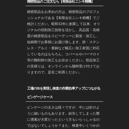
精密部品のご注文なら【有限会社ニシキ精機】
精密部品をお求めの方は、精密部品のプロフェ
ッショナルである【有限会社ニシキ精機】でご
検討ください。昭和32年に創業して以来、オリ
ジナルの切削加工技術を活かし、高品質・高精
度の精密部品をスピーディーに製造・加工し、
短納期でお客様にお届け致します。鉄・ステン
レス・アルミ・黄銅など幅広い加工材質に対応
しているのはもちろん、コバールやパーマロイ
等の難削材の加工もお任せください。部品加工
の見積りは、オンラインから随時受け付けてお
りますので、是非ご利用ください。
工場の5Sを実現し検査の作業効率アップにつながる
ピンゲージケース
ピンゲージの太さは様々ですが、中には針のよ
うに細いものもあります。紛失してしまった際
に捜索が大変だったという方もいらっしゃるの
ではないでしょうか？また、検査中いくつかの