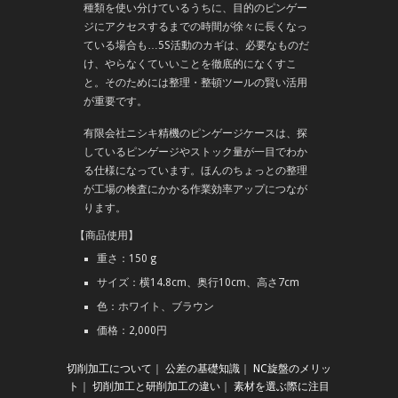
種類を使い分けているうちに、目的のピンゲー
ジにアクセスするまでの時間が徐々に長くなっ
ている場合も…5S活動のカギは、必要なものだ
け、やらなくていいことを徹底的になくすこ
と。そのためには整理・整頓ツールの賢い活用
が重要です。
有限会社ニシキ精機のピンゲージケースは、探
しているピンゲージやストック量が一目でわか
る仕様になっています。ほんのちょっとの整理
が工場の検査にかかる作業効率アップにつなが
ります。
【商品使用】
重さ：150 g
サイズ：横14.8cm、奥行10cm、高さ7cm
色：ホワイト、ブラウン
価格：2,000円
切削加工について
｜
公差の基礎知識
｜
NC旋盤のメリッ
ト
｜
切削加工と研削加工の違い
｜
素材を選ぶ際に注目