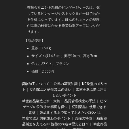
有限会社ニシキ精機のピンゲージケースは、探
しているピンゲージやストック量が一目でわか
る仕様になっています。ほんのちょっとの整理
が工場の検査にかかる作業効率アップにつなが
ります。
【商品使用】
重さ：150 g
サイズ：横14.8cm、奥行10cm、高さ7cm
色：ホワイト、ブラウン
価格：2,000円
切削加工について
｜
公差の基礎知識
｜
NC旋盤のメリッ
ト
｜
切削加工と研削加工の違い
｜
素材を選ぶ際に注目
したいポイント
精密部品製造と水・大気
｜
品質管理検査の手法
｜
ピン
ゲージの位置決め精度を保つ
｜
切削部品に使用できる
素材
｜
製品化する上で知っておきたいISOとは
精度で選ぶ切削加工のポイント
｜
真鍮の特徴
｜
精密部
品製造を支えるNC旋盤の構造や歴史とは？
｜
精密部品