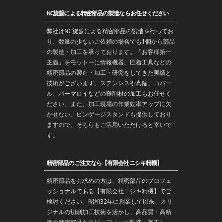
NC旋盤による精密部品の製造ならお任せください
弊社はNC旋盤による精密部品の製造を行ってお
り、数量の少ないご依頼の場合でも1個から部品
の製造・加工を承っております。「お客様第一
主義」をモットーに情報機器、圧着工具などの
精密部品の製造・
加工
・
研究
をしてきた実績と
技術がございます。
ステンレス
や
真鍮
、コバー
ル、パーマロイなどの難削材の加工もお任せく
ださい。また、加工現場の作業効率アップに欠
かせない、ピンゲージスタンドも提供しており
ますので、そちらもご活用いただけると幸いで
す。
精密部品のご注文なら【有限会社ニシキ精機】
精密部品をお求めの方は、精密部品のプロフェ
ッショナルである【有限会社ニシキ精機】でご
検討ください。昭和32年に創業して以来、オリ
ジナルの切削加工技術を活かし、高品質・高精