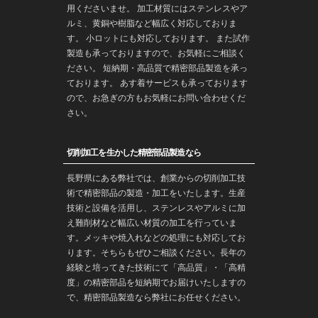
用くださいませ。 加工材質にはステンレスやア
ルミ、黄銅や樹脂など幅広く対応しておりま
す。 小ロットにも対応しております。 また
試作
製造
も承っておりますので、お気軽にご相談く
ださい。 短納期・高品質で
精密部品
製造を承っ
ております。 あす着サービスも承っております
ので、お急ぎの方もお気軽にお問い合わせくだ
さい。
切削加工を生かした精密部品製造なら
長野
県にある弊社では、創業からの
切削加工
技
術で
精密部品
の製造・
加工
をいたします。生産
技術と設備を活用し、ステンレスやアルミに加
え難削材など幅広い材質の加工を行っていま
す。メッキや焼入れなどの処理にも対応してお
ります。そちらもぜひご相談ください。長年の
経験と培ってきた技術にて「高品質」・「高精
度」の精密部品を
短納期
でお届けいたしますの
で、精密部品製造なら弊社にお任せください。