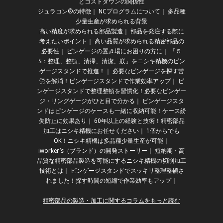
とコストダウンの関係性
ジュラコン®の特徴
｜
NCプログラムについて
｜
多品種
少量生産が求められる背景
高い精度が求められる部品製造
｜
部品を発注する際に
考えたいポイント
｜
高い品質が求められる精密部品の
必要性
｜
ピンゲージの置き場にお困りの方に
｜
「５
S：整理、整頓、清掃、清潔、躾」をニシキ精機のピン
ゲージスタンドで推進！
｜
必要なピンゲージを探す苦
労を解消！ピンゲージスタンドで作業効率アップ
｜
ピ
ンゲージスタンドで整理整頓を習慣化！必要なピンゲー
ジ・リングゲージがひと目で分かる
｜
ピンゲージスタ
ンドはピンゲージのケースも一緒に収納可能！ケース紛
失防止に効果あり
｜
60年以上の経験と技術！精密部品
加工はニシキ精機にお任せください
｜
1個からでも
OK！ニシキ精機は多品種少量生産が可能
｜
iworker’s（ブランド）の開発ストーリー
｜
短納期・高
品質な精密部品製造を可能にするニシキ精機の切削加工
技術とは
｜
ピンゲージスタンドでスッキリ整理整頓さ
れました！探す時間の短縮で作業効率もアップ
｜
精密部品の製造・加工に関するコラムをもっと読む