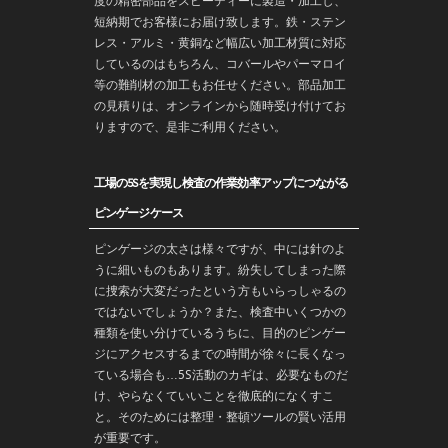
度の精密部品をスピーディーに製造・加工し、
短納期でお客様にお届け致します。鉄・ステン
レス・アルミ・黄銅など幅広い加工材質に対応
しているのはもちろん、コバールやパーマロイ
等の難削材の加工もお任せください。部品加工
の見積りは、オンラインから随時受け付けてお
りますので、是非ご利用ください。
工場の5Sを実現し検査の作業効率アップにつながる
ピンゲージケース
ピンゲージの太さは様々ですが、中には針のよ
うに細いものもあります。紛失してしまった際
に捜索が大変だったという方もいらっしゃるの
ではないでしょうか？また、検査中いくつかの
種類を使い分けているうちに、目的のピンゲー
ジにアクセスするまでの時間が徐々に長くなっ
ている場合も…5S活動のカギは、必要なものだ
け、やらなくていいことを徹底的になくすこ
と。そのためには整理・整頓ツールの賢い活用
が重要です。