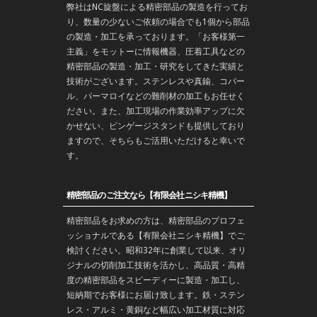
弊社はNC旋盤による精密部品の製造を行ってお
り、数量の少ないご依頼の場合でも1個から部品
の製造・加工を承っております。「お客様第一
主義」をモットーに情報機器、圧着工具などの
精密部品の製造・
加工
・
研究
をしてきた実績と
技術がございます。
ステンレス
や
真鍮
、コバー
ル、パーマロイなどの難削材の加工もお任せく
ださい。また、加工現場の作業効率アップに欠
かせない、ピンゲージスタンドも提供しており
ますので、そちらもご活用いただけると幸いで
す。
精密部品のご注文なら【有限会社ニシキ精機】
精密部品をお求めの方は、精密部品のプロフェ
ッショナルである【有限会社ニシキ精機】でご
検討ください。昭和32年に創業して以来、オリ
ジナルの切削加工技術を活かし、高品質・高精
度の精密部品をスピーディーに製造・加工し、
短納期でお客様にお届け致します。鉄・ステン
レス・アルミ・黄銅など幅広い加工材質に対応