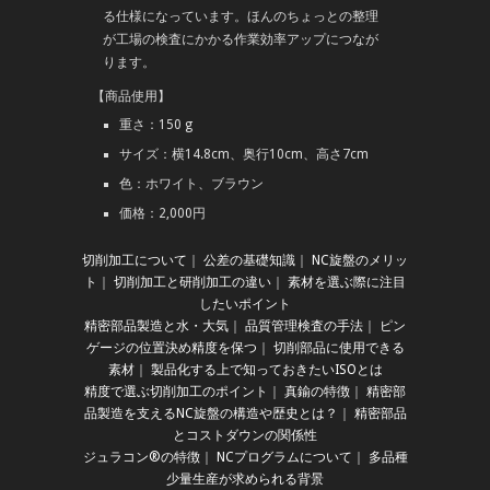
る仕様になっています。ほんのちょっとの整理
が工場の検査にかかる作業効率アップにつなが
ります。
【商品使用】
重さ：150 g
サイズ：横14.8cm、奥行10cm、高さ7cm
色：ホワイト、ブラウン
価格：2,000円
切削加工について
｜
公差の基礎知識
｜
NC旋盤のメリッ
ト
｜
切削加工と研削加工の違い
｜
素材を選ぶ際に注目
したいポイント
精密部品製造と水・大気
｜
品質管理検査の手法
｜
ピン
ゲージの位置決め精度を保つ
｜
切削部品に使用できる
素材
｜
製品化する上で知っておきたいISOとは
精度で選ぶ切削加工のポイント
｜
真鍮の特徴
｜
精密部
品製造を支えるNC旋盤の構造や歴史とは？
｜
精密部品
とコストダウンの関係性
ジュラコン®の特徴
｜
NCプログラムについて
｜
多品種
少量生産が求められる背景