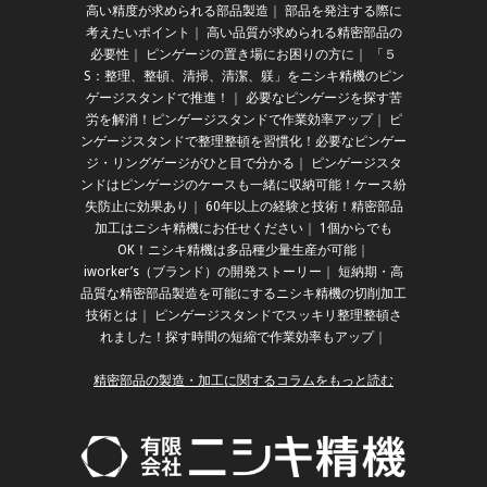
高い精度が求められる部品製造
｜
部品を発注する際に
考えたいポイント
｜
高い品質が求められる精密部品の
必要性
｜
ピンゲージの置き場にお困りの方に
｜
「５
S：整理、整頓、清掃、清潔、躾」をニシキ精機のピン
ゲージスタンドで推進！
｜
必要なピンゲージを探す苦
労を解消！ピンゲージスタンドで作業効率アップ
｜
ピ
ンゲージスタンドで整理整頓を習慣化！必要なピンゲー
ジ・リングゲージがひと目で分かる
｜
ピンゲージスタ
ンドはピンゲージのケースも一緒に収納可能！ケース紛
失防止に効果あり
｜
60年以上の経験と技術！精密部品
加工はニシキ精機にお任せください
｜
1個からでも
OK！ニシキ精機は多品種少量生産が可能
｜
iworker’s（ブランド）の開発ストーリー
｜
短納期・高
品質な精密部品製造を可能にするニシキ精機の切削加工
技術とは
｜
ピンゲージスタンドでスッキリ整理整頓さ
れました！探す時間の短縮で作業効率もアップ
｜
精密部品の製造・加工に関するコラムをもっと読む