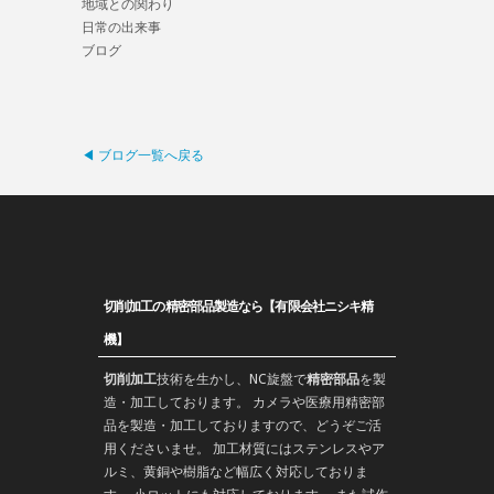
地域との関わり
日常の出来事
ブログ
◀ ブログ一覧へ戻る
切削加工の精密部品製造なら【有限会社ニシキ精
機】
切削加工
技術を生かし、
NC旋盤
で
精密部品
を
製
造
・加工しております。 カメラや医療用精密部
品を製造・加工しておりますので、どうぞご活
用くださいませ。 加工材質にはステンレスやア
ルミ、黄銅や樹脂など幅広く対応しておりま