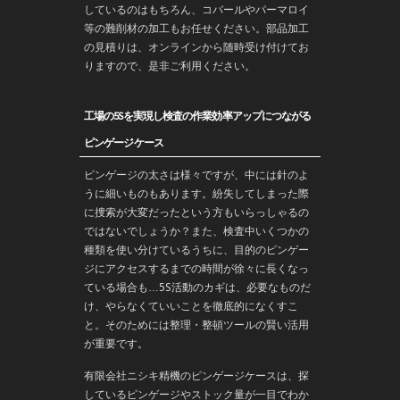
しているのはもちろん、コバールやパーマロイ
等の難削材の加工もお任せください。部品加工
の見積りは、オンラインから随時受け付けてお
りますので、是非ご利用ください。
工場の5Sを実現し検査の作業効率アップにつながる
ピンゲージケース
ピンゲージの太さは様々ですが、中には針のよ
うに細いものもあります。紛失してしまった際
に捜索が大変だったという方もいらっしゃるの
ではないでしょうか？また、検査中いくつかの
種類を使い分けているうちに、目的のピンゲー
ジにアクセスするまでの時間が徐々に長くなっ
ている場合も…5S活動のカギは、必要なものだ
け、やらなくていいことを徹底的になくすこ
と。そのためには整理・整頓ツールの賢い活用
が重要です。
有限会社ニシキ精機のピンゲージケースは、探
しているピンゲージやストック量が一目でわか