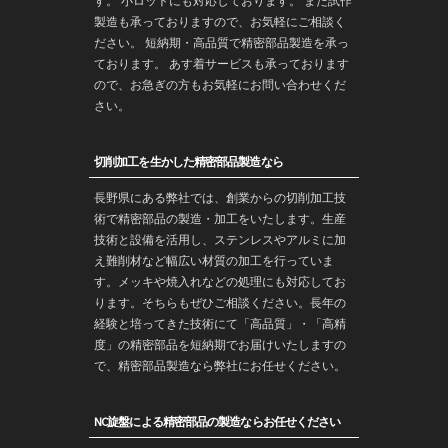
す。 小ロットにも対応しております。 また
試作
製造
も承っておりますので、お気軽にご相談く
ださい。 短納期・高品質で
精密部品
製造を承っ
ております。 あす着サービスも承っております
ので、お急ぎの方もお気軽にお問い合わせくだ
さい。
切削加工を生かした精密部品製造なら
長野
県にある弊社では、創業からの
切削加工
技
術で
精密部品
の製造・
加工
をいたします。生産
技術と設備を活用し、ステンレスやアルミに加
え難削材など幅広い材質の加工を行っていま
す。メッキや焼入れなどの処理にも対応してお
ります。そちらもぜひご相談ください。長年の
経験と培ってきた技術にて「高品質」・「高精
度」の精密部品を
短納期
でお届けいたしますの
で、精密部品製造なら弊社にお任せください。
NC旋盤による精密部品の製造ならお任せください