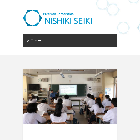
メニュー
閉じる
ピンゲージスタンド
会社概要
経営理念
技術・設備
ブログ
採用情報
お問い合わせ