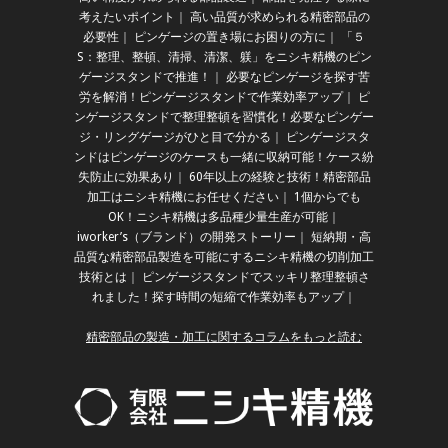
考えたいポイント
｜
高い品質が求められる精密部品の
必要性
｜
ピンゲージの置き場にお困りの方に
｜
「５
S：整理、整頓、清掃、清潔、躾」をニシキ精機のピン
ゲージスタンドで推進！
｜
必要なピンゲージを探す苦
労を解消！ピンゲージスタンドで作業効率アップ
｜
ピ
ンゲージスタンドで整理整頓を習慣化！必要なピンゲー
ジ・リングゲージがひと目で分かる
｜
ピンゲージスタ
ンドはピンゲージのケースも一緒に収納可能！ケース紛
失防止に効果あり
｜
60年以上の経験と技術！精密部品
加工はニシキ精機にお任せください
｜
1個からでも
OK！ニシキ精機は多品種少量生産が可能
｜
iworker’s（ブランド）の開発ストーリー
｜
短納期・高
品質な精密部品製造を可能にするニシキ精機の切削加工
技術とは
｜
ピンゲージスタンドでスッキリ整理整頓さ
れました！探す時間の短縮で作業効率もアップ
｜
精密部品の製造・加工に関するコラムをもっと読む