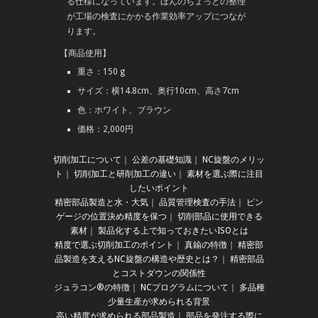
る仕様になっています。ほんのちょっとの整理
が工場の検査にかかる作業効率アップにつなが
ります。
【商品使用】
重さ：150 g
サイズ：横14.8cm、奥行10cm、高さ7cm
色：ホワイト、ブラウン
価格：2,000円
切削加工について
｜
公差の基礎知識
｜
NC旋盤のメリッ
ト
｜
切削加工と研削加工の違い
｜
素材を選ぶ際に注目
したいポイント
精密部品製造と水・大気
｜
品質管理検査の手法
｜
ピン
ゲージの位置決め精度を保つ
｜
切削部品に使用できる
素材
｜
製品化する上で知っておきたいISOとは
精度で選ぶ切削加工のポイント
｜
真鍮の特徴
｜
精密部
品製造を支えるNC旋盤の構造や歴史とは？
｜
精密部品
とコストダウンの関係性
ジュラコン®の特徴
｜
NCプログラムについて
｜
多品種
少量生産が求められる背景
高い精度が求められる部品製造
｜
部品を発注する際に