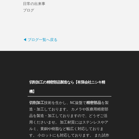
日常の出来事
ブログ
◀ ブログ一覧へ戻る
切削加工の精密部品製造なら【有限会社ニシキ精
機】
切削加工
技術を生かし、
NC旋盤
で
精密部品
を
製
造
・加工しております。 カメラや医療用精密部
品を製造・加工しておりますので、どうぞご活
用くださいませ。 加工材質にはステンレスやア
ルミ、黄銅や樹脂など幅広く対応しておりま
す。 小ロットにも対応しております。 また
試作