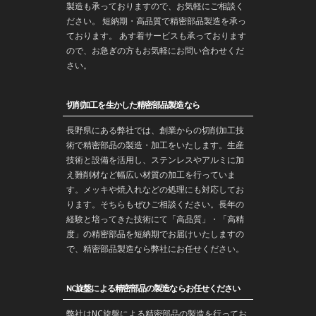
製造
も承っておりますので、お気軽にご相談く
ださい。 短納期・高品質で
精密部品
製造を承っ
ております。 あす着サービスも承っております
ので、お急ぎの方もお気軽にお問い合わせくだ
さい。
切削加工を生かした精密部品製造なら
長野
県にある弊社では、創業からの
切削加工
技
術で
精密部品
の製造・
加工
をいたします。生産
技術と設備を活用し、ステンレスやアルミに加
え難削材など幅広い材質の加工を行っていま
す。メッキや焼入れなどの処理にも対応してお
ります。そちらもぜひご相談ください。長年の
経験と培ってきた技術にて「高品質」・「高精
度」の精密部品を
短納期
でお届けいたしますの
で、精密部品製造なら弊社にお任せください。
NC旋盤による精密部品の製造ならお任せください
弊社はNC旋盤による精密部品の製造を行ってお