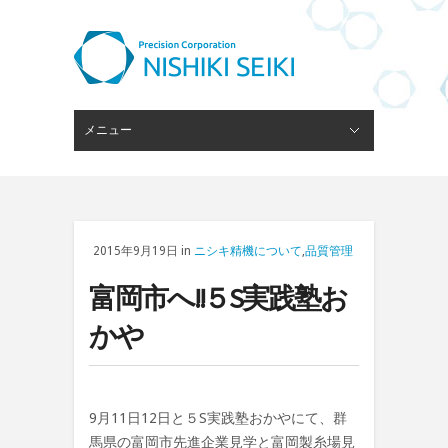
メニュー
閉じる
ピンゲージスタンド
会社概要
経営理念
技術・設備
ブログ
採用情報
お問い合わせ
2015年9月19日 in
ニシキ精機について
,
品質管理
富岡市へ!!５S実践塾お
かや
9月11日12日と５S実践塾おかやにて、群
馬県の富岡市先進企業見学と富岡製糸場見