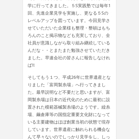
学に行ってきました。５S実践塾では毎年1
回、先進企業見学を実施し、更なる５Sの
レベルアップを図っています。今回見学さ
せていただいた企業様も整理・整頓はもち
ろんのこと掲示物なども充実しており、全
社員が意識しながら取り組み継続している
んだな・・とまたまた勉強させていただき
ました。早速会社の皆さんに報告しなけれ
ば!!
そしてもう１つ、平成26年に世界遺産とな
りました「富岡製糸場」へ行ってきまし
た。最早説明など不要だと思いますが、富
岡製糸場は日本の近代化のために最初に設
置された模範器械製糸場のようです。繰糸
場、繭倉庫等の国指定重要文化財になって
いる主要建物はほぼ創業当初の状態で現存
しています。世界遺産に触れられる機会な
んて早々ないのでしっかり見学をし、しっ