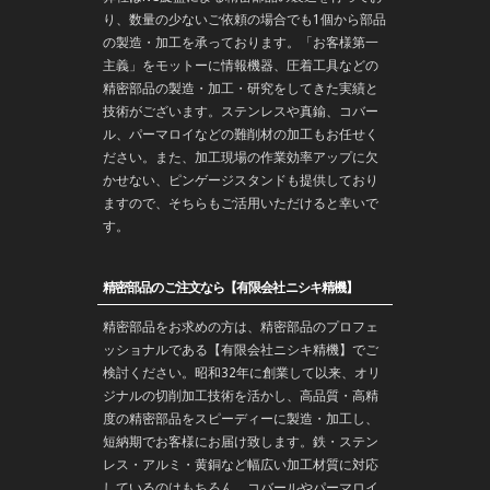
り、数量の少ないご依頼の場合でも1個から部品
の製造・加工を承っております。「お客様第一
主義」をモットーに情報機器、圧着工具などの
精密部品の製造・
加工
・
研究
をしてきた実績と
技術がございます。
ステンレス
や
真鍮
、コバー
ル、パーマロイなどの難削材の加工もお任せく
ださい。また、加工現場の作業効率アップに欠
かせない、ピンゲージスタンドも提供しており
ますので、そちらもご活用いただけると幸いで
す。
精密部品のご注文なら【有限会社ニシキ精機】
精密部品をお求めの方は、精密部品のプロフェ
ッショナルである【有限会社ニシキ精機】でご
検討ください。昭和32年に創業して以来、オリ
ジナルの切削加工技術を活かし、高品質・高精
度の精密部品をスピーディーに製造・加工し、
短納期でお客様にお届け致します。鉄・ステン
レス・アルミ・黄銅など幅広い加工材質に対応
しているのはもちろん、コバールやパーマロイ