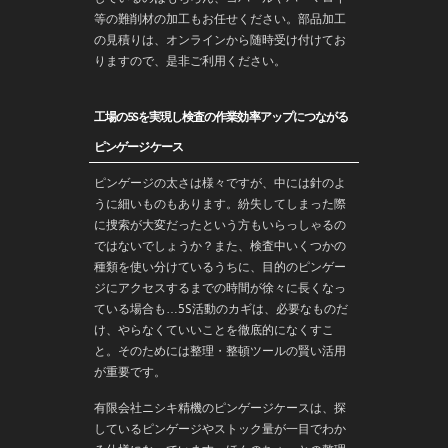
等の難削材の加工もお任せください。部品加工
の見積りは、オンラインから随時受け付けてお
りますので、是非ご利用ください。
工場の5Sを実現し検査の作業効率アップにつながる
ピンゲージケース
ピンゲージの太さは様々ですが、中には針のよ
うに細いものもあります。紛失してしまった際
に捜索が大変だったという方もいらっしゃるの
ではないでしょうか？また、検査中いくつかの
種類を使い分けているうちに、目的のピンゲー
ジにアクセスするまでの時間が徐々に長くなっ
ている場合も…5S活動のカギは、必要なものだ
け、やらなくていいことを徹底的になくすこ
と。そのためには整理・整頓ツールの賢い活用
が重要です。
有限会社ニシキ精機のピンゲージケースは、探
しているピンゲージやストック量が一目でわか