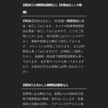
切削加工の精密部品製造なら【有限会社ニシキ精
機】
切削加工
技術を生かし、
NC旋盤
で
精密部品
を
製
造
・加工しております。 カメラや医療用精密部
品を製造・加工しておりますので、どうぞご活
用くださいませ。 加工材質にはステンレスやア
ルミ、黄銅や樹脂など幅広く対応しておりま
す。 小ロットにも対応しております。 また
試作
製造
も承っておりますので、お気軽にご相談く
ださい。 短納期・高品質で
精密部品
製造を承っ
ております。 あす着サービスも承っております
ので、お急ぎの方もお気軽にお問い合わせくだ
さい。
切削加工を生かした精密部品製造なら
長野
県にある弊社では、創業からの
切削加工
技
術で
精密部品
の製造・
加工
をいたします。生産
技術と設備を活用し、ステンレスやアルミに加