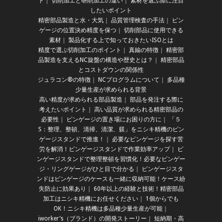
ト
｜
切削加工と研削加工の違い
｜
素材を選ぶ際に注目
したいポイント
精密部品製造と水・大気
｜
品質管理検査の手法
｜
ピン
ゲージの位置決め精度を保つ
｜
切削部品に使用できる
素材
｜
製品化する上で知っておきたいISOとは
精度で選ぶ切削加工のポイント
｜
真鍮の特徴
｜
精密部
品製造を支えるNC旋盤の構造や歴史とは？
｜
精密部品
とコストダウンの関係性
ジュラコン®の特徴
｜
NCプログラムについて
｜
多品種
少量生産が求められる背景
高い精度が求められる部品製造
｜
部品を発注する際に
考えたいポイント
｜
高い品質が求められる精密部品の
必要性
｜
ピンゲージの置き場にお困りの方に
｜
「５
S：整理、整頓、清掃、清潔、躾」をニシキ精機のピン
ゲージスタンドで推進！
｜
必要なピンゲージを探す苦
労を解消！ピンゲージスタンドで作業効率アップ
｜
ピ
ンゲージスタンドで整理整頓を習慣化！必要なピンゲー
ジ・リングゲージがひと目で分かる
｜
ピンゲージスタ
ンドはピンゲージのケースも一緒に収納可能！ケース紛
失防止に効果あり
｜
60年以上の経験と技術！精密部品
加工はニシキ精機にお任せください
｜
1個からでも
OK！ニシキ精機は多品種少量生産が可能
｜
iworker’s（ブランド）の開発ストーリー
｜
短納期・高