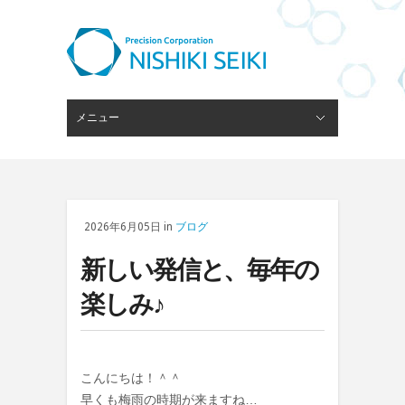
メニュー
閉じる
ピンゲージスタンド
会社概要
経営理念
技術・設備
ブログ
採用情報
お問い合わせ
2026年6月05日 in
ブログ
新しい発信と、毎年の
楽しみ♪
こんにちは！＾＾
早くも梅雨の時期が来ますね…