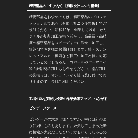
精密部品のご注文なら【有限会社ニシキ精機】
精密部品をお求めの方は、精密部品のプロフェ
ッショナルである【有限会社ニシキ精機】でご
検討ください。昭和32年に創業して以来、オリ
ジナルの切削加工技術を活かし、高品質・高精
度の精密部品をスピーディーに製造・加工し、
短納期でお客様にお届け致します。鉄・ステン
レス・アルミ・黄銅など幅広い加工材質に対応
しているのはもちろん、コバールやパーマロイ
等の難削材の加工もお任せください。部品加工
の見積りは、オンラインから随時受け付けてお
りますので、是非ご利用ください。
工場の5Sを実現し検査の作業効率アップにつながる
ピンゲージケース
ピンゲージの太さは様々ですが、中には針のよ
うに細いものもあります。紛失してしまった際
に捜索が大変だったという方もいらっしゃるの