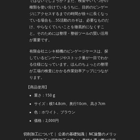
ではないでしょうか？また、検査中いくつかの
種類を使い分けているうちに、目的のピンゲー
ジにアクセスするまでの時間が徐々に長くなっ
ている場合も…5S活動のカギは、必要なものだ
け、やらなくていいことを徹底的になくすこ
と。そのためには整理・整頓ツールの賢い活用
が重要です。
有限会社ニシキ精機のピンゲージケースは、探
しているピンゲージやストック量が一目でわか
る仕様になっています。ほんのちょっとの整理
が工場の検査にかかる作業効率アップにつなが
ります。
【商品使用】
重さ：150 g
サイズ：横14.8cm、奥行10cm、高さ7cm
色：ホワイト、ブラウン
価格：2,000円
切削加工について
｜
公差の基礎知識
｜
NC旋盤のメリッ