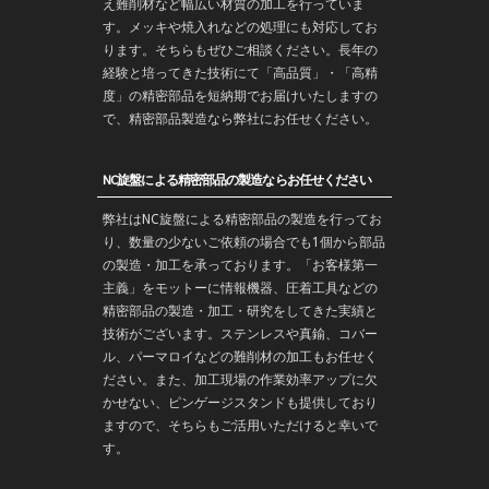
え難削材など幅広い材質の加工を行っていま
す。メッキや焼入れなどの処理にも対応してお
ります。そちらもぜひご相談ください。長年の
経験と培ってきた技術にて「高品質」・「高精
度」の精密部品を
短納期
でお届けいたしますの
で、精密部品製造なら弊社にお任せください。
NC旋盤による精密部品の製造ならお任せください
弊社はNC旋盤による精密部品の製造を行ってお
り、数量の少ないご依頼の場合でも1個から部品
の製造・加工を承っております。「お客様第一
主義」をモットーに情報機器、圧着工具などの
精密部品の製造・
加工
・
研究
をしてきた実績と
技術がございます。
ステンレス
や
真鍮
、コバー
ル、パーマロイなどの難削材の加工もお任せく
ださい。また、加工現場の作業効率アップに欠
かせない、ピンゲージスタンドも提供しており
ますので、そちらもご活用いただけると幸いで
す。