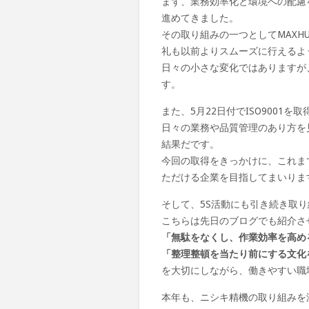
まず、業務効率化と環境への配慮
進めてきました。
その取り組みの一つとしてMAXH
礼も以前よりスムーズに行えるよ
日々の小さな変化ではありますが
す。
また、
5月22日付でISO9001を取
日々の業務や品質管理のあり方を
結果だです。
今回の取得をきっかけに、これま
ただける企業を目指してまいりま
そして、
5S活動
にも引き続き取り
こちらは先日のブログでも紹介さ
「無駄をなくし、作業効率を高め
「整理整頓を当たり前にする文化
を大切にしながら、働きやすい職
本年も、ニシキ精機の取り組みを