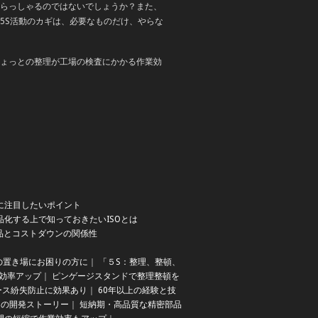
らっしゃるのではないでしょうか？また、
5S活動のカギは、必要なものだけ、やらな
ょっとの整理が工場の検査にかかる作業効
に注目したいポイント
品化する上で知っておきたいISOとは
品とコストダウンの関係性
の置き場にお困りの方に
｜
「５S：整理、整頓、
効率アップ
｜
ピンゲージスタンドで整理整頓を
ース紛失防止に効果あり
｜
60年以上の経験と技
ンド）の開発ストーリー
｜
短納期・高品質な精密部品