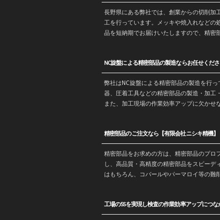
長野
県にある弊社では、創業からの
切削加
工を行っています。メッキや焼入れなどの
品を
短納期
でお届けいたしますので、精密
NC旋盤による精密部品の製造ならお任せくださ
弊社はNC旋盤による精密部品の製造を行
器、圧着工具などの精密部品の製造・
加工
また、加工現場の作業効率アップに欠かせ
精密部品のご注文なら【有限会社ニシキ精機】
精密部品をお求めの方は、精密部品のプロ
し、高品質・高精度の精密部品をスピーデ
はもちろん、コバールやパーマロイ等の難
工場の5Sを実現し検査の作業効率アップにつな