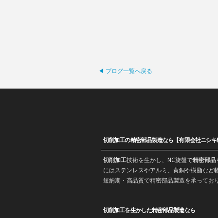
◀ ブログ一覧へ戻る
切削加工の精密部品製造なら【有限会社ニシキ
切削加工
技術を生かし、
NC旋盤
で
精密部品
にはステンレスやアルミ、黄銅や樹脂など幅
短納期・高品質で
精密部品
製造を承ってお
切削加工を生かした精密部品製造なら