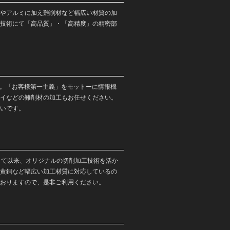
やアルミに加え難削材など幅広い材質の加
技術にて「高品質」・「高精度」の精密部
す。「お客様第一主義」をモットーに情報機
イなどの難削材の加工もお任せください。
いです。
して以来、オリジナルの切削加工技術を活か
黄銅など幅広い加工材質に対応しているの
おりますので、是非ご利用ください。