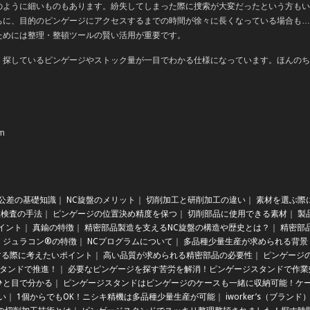
のように細いものもあります。紛失してしまった際に捜索が大変だったという方もい
ちに、目的のピンゲージにアクセスするまでの時間が徐々に長くなっている場合も…
ためには整理・整頓ツールの賢い活用が重要です。
、探しているピンゲージやストック量が一目でわかる仕様になっています。ほんのち
m
公差の基礎知識
｜
NC旋盤のメリット
｜
切削加工と研削加工の違い
｜
素材を選ぶ際
理検査の手法
｜
ピンゲージの位置決め精度を保つ
｜
切削部品に使用できる素材
｜
製
イント
｜
真鍮の特徴
｜
精密部品製造を支えるNC旋盤の構造や歴史とは？
｜
精密部
ジュラコン®の特徴
｜
NCプログラムについて
｜
多品種少量生産が求められる背景
する際に考えたいポイント
｜
高い品質が求められる精密部品の必要性
｜
ピンゲージ
タンドで推進！
｜
必要なピンゲージを探す苦労を解消！ピンゲージスタンドで作業
ひと目で分かる
｜
ピンゲージスタンドはピンゲージのケースも一緒に収納可能！ケ
い
｜
1個からでもOK！ニシキ精機は多品種少量生産が可能
｜
iworker’s（ブラ