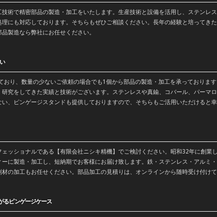
工
技術で
精密部品
の製造・
加工
をいたします。生産技術と設備を活用し、ステンレス
処理にも対応しております。そちらもぜひご相談ください。長年の経験と培ってきた
部品製造なら弊社にお任せください。
い
っており、数量の少ないご依頼の場合でも1個から部品の製造・加工を承っておりま
・
研究
をしてきた実績と技術がございます。
ステンレス
や
真鍮
、コバール、パーマロ
ない、ピンゲージスタンドも提供しておりますので、そちらもご活用いただけると幸
フェッショナルである【有限会社ニシキ精機】でご検討ください。昭和32年に創業
ィーに製造・加工し、短納期でお客様にお届け致します。鉄・ステンレス・アルミ・
削材の加工もお任せください。部品加工の見積りは、オンラインから随時受け付けて
がるピンゲージケース