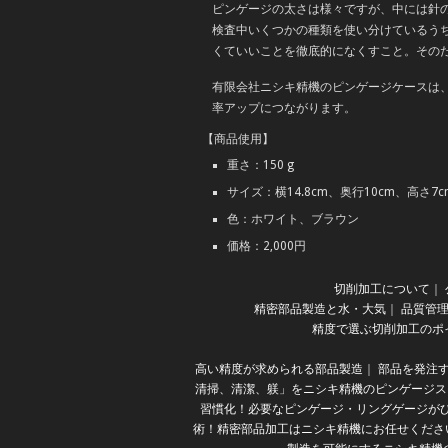
ピンゲージの太さは様々ですが、中には針
検査中いくつかの種類を使い分けているう
くていいことを徹底的になくすこと。その
有限会社ニシキ精機のピンゲージケースは
率アップにつながります。
【商品使用】
重さ：150 g
サイズ：横14.8cm、奥行10cm、高さ7c
色：ホワイト、ブラウン
価格：2,000円
切削加工について
｜
精密部品製造と水・大気
｜
品質管
精度で選ぶ切削加工のポ
高い精度が求められる部品製造
｜
部品を発注
清掃、清潔、躾」をニシキ精機のピンゲージス
習慣化！必要なピンゲージ・リングゲージが
術！精密部品加工はニシキ精機にお任せくださ